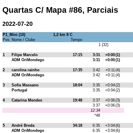
Quartas C/ Mapa #86, Parciais
2022-07-20
P1_Mini (10)
1,2 km 8 C
Pos
Nome / Clube
Tempo
1 (32)
1
Filipe Marcelo
17:15
3:31
+0:00
(1)
ADM OriMondego
3:31
+0:00
(1)
2
carolina rainho
17:35
3:42
+0:11
(4)
ADM OriMondego
3:42
+0:11
(4)
3
Sofia Massano
18:04
3:35
+0:04
(2)
Portugal
3:35
+0:04
(2)
4
Catarina Mendes
19:48
3:37
+0:06
(3)
3:37
+0:06
(3)
12:34
*48
5
André Breda
34:18
6:35
+3:04
(6)
ADM OriMondego
6:35
+3:04
(6)