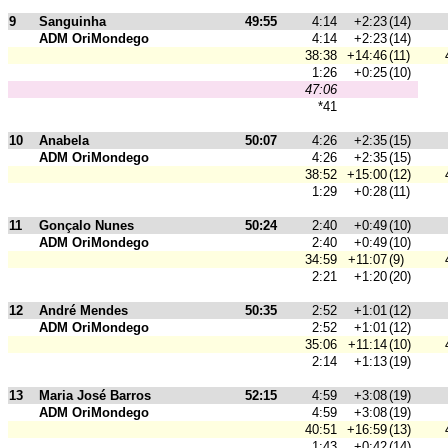
9
Sanguinha
49:55
4:14
+2:23
(14)
ADM OriMondego
4:14
+2:23
(14)
38:38
+14:46
(11)
1:26
+0:25
(10)
47:06
*41
10
Anabela
50:07
4:26
+2:35
(15)
ADM OriMondego
4:26
+2:35
(15)
38:52
+15:00
(12)
1:29
+0:28
(11)
11
Gonçalo Nunes
50:24
2:40
+0:49
(10)
ADM OriMondego
2:40
+0:49
(10)
34:59
+11:07
(9)
2:21
+1:20
(20)
12
André Mendes
50:35
2:52
+1:01
(12)
ADM OriMondego
2:52
+1:01
(12)
35:06
+11:14
(10)
2:14
+1:13
(19)
13
Maria José Barros
52:15
4:59
+3:08
(19)
ADM OriMondego
4:59
+3:08
(19)
40:51
+16:59
(13)
1:43
+0:42
(14)