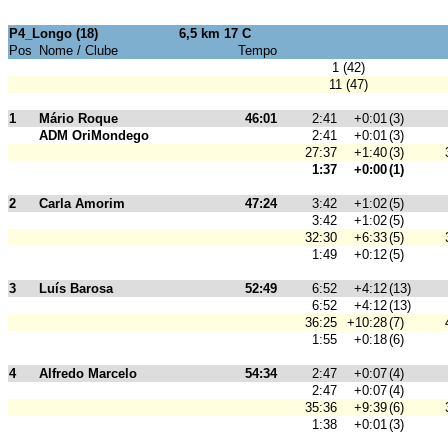
P4_Longo (18)
6,5 km 17 C
Pos
Nome / Clube
Tempo
1 (42)
11 (47)
1
Mário Roque
46:01
2:41
+0:01
(3)
ADM OriMondego
2:41
+0:01
(3)
27:37
+1:40
(3)
1:37
+0:00
(1)
2
Carla Amorim
47:24
3:42
+1:02
(5)
3:42
+1:02
(5)
32:30
+6:33
(5)
1:49
+0:12
(5)
3
Luís Barosa
52:49
6:52
+4:12
(13)
6:52
+4:12
(13)
36:25
+10:28
(7)
1:55
+0:18
(6)
4
Alfredo Marcelo
54:34
2:47
+0:07
(4)
2:47
+0:07
(4)
35:36
+9:39
(6)
1:38
+0:01
(3)