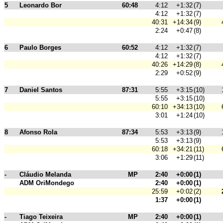
5
Leonardo Bor
60:48
4:12
+1:32
(7)
4:12
+1:32
(7)
40:31
+14:34
(9)
2:24
+0:47
(8)
6
Paulo Borges
60:52
4:12
+1:32
(7)
4:12
+1:32
(7)
40:26
+14:29
(8)
2:29
+0:52
(9)
7
Daniel Santos
87:31
5:55
+3:15
(10)
5:55
+3:15
(10)
60:10
+34:13
(10)
3:01
+1:24
(10)
8
Afonso Rola
87:34
5:53
+3:13
(9)
5:53
+3:13
(9)
60:18
+34:21
(11)
3:06
+1:29
(11)
-
Cláudio Melanda
MP
2:40
+0:00
(1)
ADM OriMondego
2:40
+0:00
(1)
25:59
+0:02
(2)
1:37
+0:00
(1)
-
Tiago Teixeira
MP
2:40
+0:00
(1)