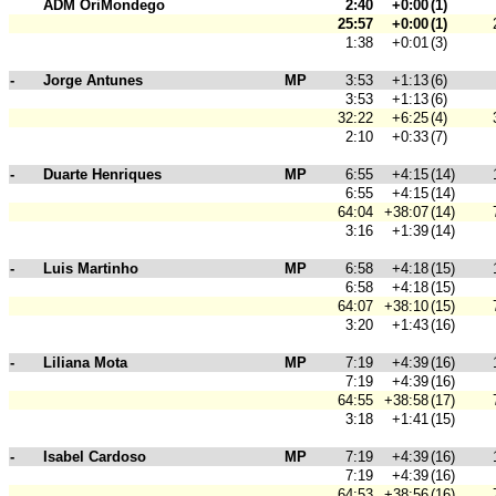
ADM OriMondego
2:40
+0:00
(1)
25:57
+0:00
(1)
1:38
+0:01
(3)
-
Jorge Antunes
MP
3:53
+1:13
(6)
3:53
+1:13
(6)
32:22
+6:25
(4)
2:10
+0:33
(7)
-
Duarte Henriques
MP
6:55
+4:15
(14)
6:55
+4:15
(14)
64:04
+38:07
(14)
3:16
+1:39
(14)
-
Luis Martinho
MP
6:58
+4:18
(15)
6:58
+4:18
(15)
64:07
+38:10
(15)
3:20
+1:43
(16)
-
Liliana Mota
MP
7:19
+4:39
(16)
7:19
+4:39
(16)
64:55
+38:58
(17)
3:18
+1:41
(15)
-
Isabel Cardoso
MP
7:19
+4:39
(16)
7:19
+4:39
(16)
64:53
+38:56
(16)