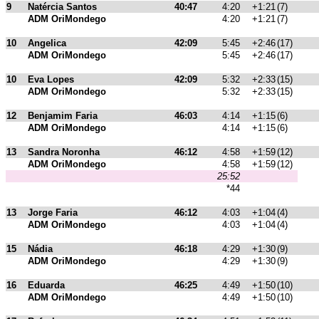
9
Natércia Santos
40:47
4:20
+1:21
(7)
ADM OriMondego
4:20
+1:21
(7)
10
Angelica
42:09
5:45
+2:46
(17)
ADM OriMondego
5:45
+2:46
(17)
10
Eva Lopes
42:09
5:32
+2:33
(15)
ADM OriMondego
5:32
+2:33
(15)
12
Benjamim Faria
46:03
4:14
+1:15
(6)
ADM OriMondego
4:14
+1:15
(6)
13
Sandra Noronha
46:12
4:58
+1:59
(12)
ADM OriMondego
4:58
+1:59
(12)
25:52
*44
13
Jorge Faria
46:12
4:03
+1:04
(4)
ADM OriMondego
4:03
+1:04
(4)
15
Nádia
46:18
4:29
+1:30
(9)
ADM OriMondego
4:29
+1:30
(9)
16
Eduarda
46:25
4:49
+1:50
(10)
ADM OriMondego
4:49
+1:50
(10)