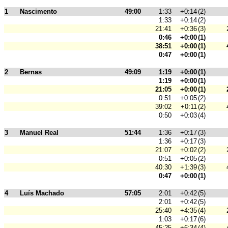
1
Nascimento
49:00
1:33
+0:14
(2)
1:33
+0:14
(2)
21:41
+0:36
(3)
0:46
+0:00
(1)
38:51
+0:00
(1)
0:47
+0:00
(1)
2
Bernas
49:09
1:19
+0:00
(1)
1:19
+0:00
(1)
21:05
+0:00
(1)
0:51
+0:05
(2)
39:02
+0:11
(2)
0:50
+0:03
(4)
3
Manuel Real
51:44
1:36
+0:17
(3)
1:36
+0:17
(3)
21:07
+0:02
(2)
0:51
+0:05
(2)
40:30
+1:39
(3)
0:47
+0:00
(1)
4
Luís Machado
57:05
2:01
+0:42
(5)
2:01
+0:42
(5)
25:40
+4:35
(4)
1:03
+0:17
(6)
45:25
+6:34
(4)