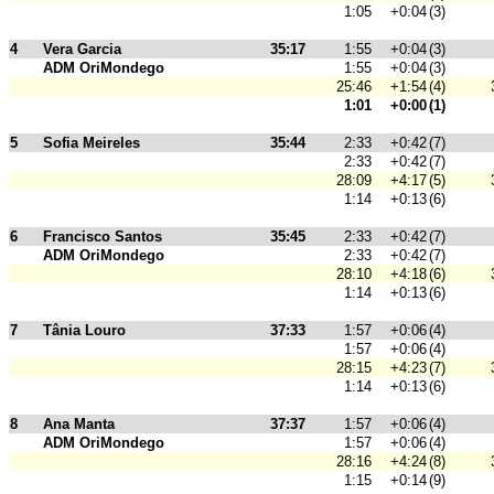
1:05
+0:04
(3)
4
Vera Garcia
35:17
1:55
+0:04
(3)
ADM OriMondego
1:55
+0:04
(3)
25:46
+1:54
(4)
1:01
+0:00
(1)
5
Sofia Meireles
35:44
2:33
+0:42
(7)
2:33
+0:42
(7)
28:09
+4:17
(5)
1:14
+0:13
(6)
6
Francisco Santos
35:45
2:33
+0:42
(7)
ADM OriMondego
2:33
+0:42
(7)
28:10
+4:18
(6)
1:14
+0:13
(6)
7
Tânia Louro
37:33
1:57
+0:06
(4)
1:57
+0:06
(4)
28:15
+4:23
(7)
1:14
+0:13
(6)
8
Ana Manta
37:37
1:57
+0:06
(4)
ADM OriMondego
1:57
+0:06
(4)
28:16
+4:24
(8)
1:15
+0:14
(9)