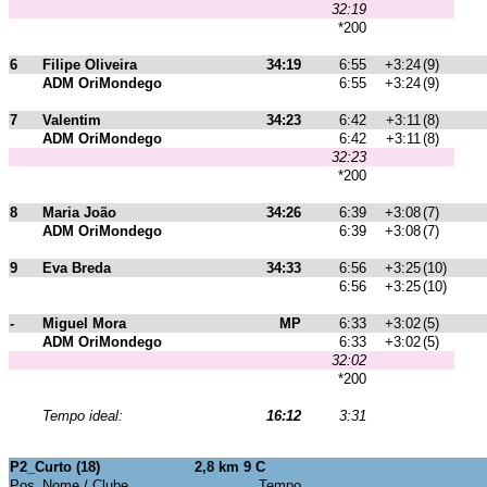
32:19
*200
6
Filipe Oliveira
34:19
6:55
+3:24
(9)
ADM OriMondego
6:55
+3:24
(9)
7
Valentim
34:23
6:42
+3:11
(8)
ADM OriMondego
6:42
+3:11
(8)
32:23
*200
8
Maria João
34:26
6:39
+3:08
(7)
ADM OriMondego
6:39
+3:08
(7)
9
Eva Breda
34:33
6:56
+3:25
(10)
6:56
+3:25
(10)
-
Miguel Mora
MP
6:33
+3:02
(5)
ADM OriMondego
6:33
+3:02
(5)
32:02
*200
Tempo ideal:
16:12
3:31
P2_Curto (18)
2,8 km 9 C
Pos
Nome / Clube
Tempo