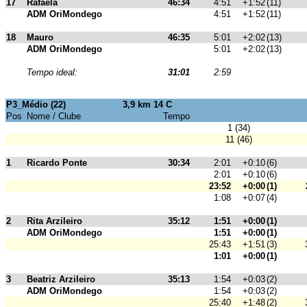
17
Rafaela
46:34
4:51
+1:52
(11)
ADM OriMondego
4:51
+1:52
(11)
18
Mauro
46:35
5:01
+2:02
(13)
ADM OriMondego
5:01
+2:02
(13)
Tempo ideal:
31:01
2:59
P3_Médio (22)
3,9 km 14 C
Pos
Nome / Clube
Tempo
1 (34)
11 (46)
1
Ricardo Ponte
30:34
2:01
+0:10
(6)
2:01
+0:10
(6)
23:52
+0:00
(1)
1:08
+0:07
(4)
2
Rita Arzileiro
35:12
1:51
+0:00
(1)
ADM OriMondego
1:51
+0:00
(1)
25:43
+1:51
(3)
1:01
+0:00
(1)
3
Beatriz Arzileiro
35:13
1:54
+0:03
(2)
ADM OriMondego
1:54
+0:03
(2)
25:40
+1:48
(2)