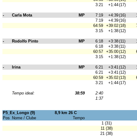
3:21
+1:44
(17)
-
Carla Mota
MP
7:19
+4:39
(16)
7:19
+4:39
(16)
64:59
+39:02
(18)
3:15
+1:38
(12)
-
Rodolfo Pinto
MP
6:18
+3:38
(11)
6:18
+3:38
(11)
60:57
+35:00
(12)
3:15
+1:38
(12)
-
Irina
MP
6:21
+3:41
(12)
6:21
+3:41
(12)
60:59
+35:02
(13)
3:21
+1:44
(17)
Tempo ideal:
38:59
2:40
1:37
P5_Ex_Longo (9)
8,9 km 26 C
Pos
Nome / Clube
Tempo
1 (31)
11 (38)
21 (38)