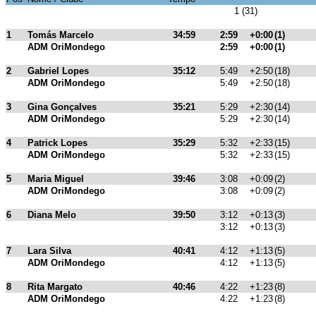
1 (31)
1
Tomás Marcelo
34:59
2:59
+0:00
(1)
ADM OriMondego
2:59
+0:00
(1)
2
Gabriel Lopes
35:12
5:49
+2:50
(18)
ADM OriMondego
5:49
+2:50
(18)
3
Gina Gonçalves
35:21
5:29
+2:30
(14)
ADM OriMondego
5:29
+2:30
(14)
4
Patrick Lopes
35:29
5:32
+2:33
(15)
ADM OriMondego
5:32
+2:33
(15)
5
Maria Miguel
39:46
3:08
+0:09
(2)
ADM OriMondego
3:08
+0:09
(2)
6
Diana Melo
39:50
3:12
+0:13
(3)
3:12
+0:13
(3)
7
Lara Silva
40:41
4:12
+1:13
(5)
ADM OriMondego
4:12
+1:13
(5)
8
Rita Margato
40:46
4:22
+1:23
(8)
ADM OriMondego
4:22
+1:23
(8)