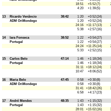
18:51
+5:52
(7)
4:20
+1:39
(5)
13
Ricardo Venâncio
38:42
1:20
+0:52
(24)
ADM OriMondego
1:20
+0:52
(24)
24:16
+11:17
(13)
5:38
+2:57
(16)
14
lara Fonseca
38:52
1:22
+0:54
(27)
Portugal
1:22
+0:54
(27)
24:24
+11:25
(14)
5:33
+2:52
(15)
15
Carlos Belo
47:14
1:46
+1:18
(34)
Portugal
1:46
+1:18
(34)
31:11
+18:12
(24)
10:47
+8:06
(52)
16
Maria Belo
47:45
0:58
+0:30
(8)
ADM OriMondego
0:58
+0:30
(8)
31:41
+18:42
(26)
6:58
+4:17
(23)
17
André Mendes
48:35
1:43
+1:15
(32)
Portugal
1:43
+1:15
(32)
28:01
+15:02
(16)