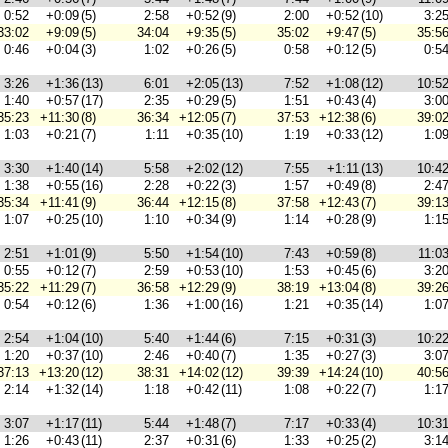
0:52
+0:09
(5)
2:58
+0:52
(9)
2:00
+0:52
(10)
3:2
33:02
+9:09
(5)
34:04
+9:35
(5)
35:02
+9:47
(5)
35:5
0:46
+0:04
(3)
1:02
+0:26
(5)
0:58
+0:12
(5)
0:5
3:26
+1:36
(13)
6:01
+2:05
(13)
7:52
+1:08
(12)
10:5
1:40
+0:57
(17)
2:35
+0:29
(5)
1:51
+0:43
(4)
3:0
35:23
+11:30
(8)
36:34
+12:05
(7)
37:53
+12:38
(6)
39:0
1:03
+0:21
(7)
1:11
+0:35
(10)
1:19
+0:33
(12)
1:0
3:30
+1:40
(14)
5:58
+2:02
(12)
7:55
+1:11
(13)
10:4
1:38
+0:55
(16)
2:28
+0:22
(3)
1:57
+0:49
(8)
2:4
35:34
+11:41
(9)
36:44
+12:15
(8)
37:58
+12:43
(7)
39:1
1:07
+0:25
(10)
1:10
+0:34
(9)
1:14
+0:28
(9)
1:1
2:51
+1:01
(9)
5:50
+1:54
(10)
7:43
+0:59
(8)
11:0
0:55
+0:12
(7)
2:59
+0:53
(10)
1:53
+0:45
(6)
3:2
35:22
+11:29
(7)
36:58
+12:29
(9)
38:19
+13:04
(8)
39:2
0:54
+0:12
(6)
1:36
+1:00
(16)
1:21
+0:35
(14)
1:0
2:54
+1:04
(10)
5:40
+1:44
(6)
7:15
+0:31
(3)
10:2
1:20
+0:37
(10)
2:46
+0:40
(7)
1:35
+0:27
(3)
3:0
37:13
+13:20
(12)
38:31
+14:02
(12)
39:39
+14:24
(10)
40:5
2:14
+1:32
(14)
1:18
+0:42
(11)
1:08
+0:22
(7)
1:1
3:07
+1:17
(11)
5:44
+1:48
(7)
7:17
+0:33
(4)
10:3
1:26
+0:43
(11)
2:37
+0:31
(6)
1:33
+0:25
(2)
3:1