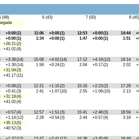
5 (48)
6 (43)
7 (50)
8 (45
hegada
2
+0:00
(1)
11:06
+0:00
(1)
12:53
+0:00
(1)
14:44
+
5
+0:00
(1)
1:34
+0:00
(1)
1:47
+0:00
(1)
1:51
+
1
+26:21
(2)
6
+41:02
(4)
0
+3:38
(14)
15:08
+4:02
(14)
17:12
+4:19
(12)
19:14
+
5
+1:30
(14)
1:58
+0:24
(2)
2:04
+0:17
(2)
2:02
+
4
+31:04
(3)
1
+41:17
(11)
0
+0:08
(2)
12:21
+1:15
(2)
15:16
+2:23
(2)
17:29
+
6
+0:41
(3)
2:41
+1:07
(10)
2:55
+1:08
(10)
2:13
+
9
+31:19
(4)
6
+41:02
(4)
9
+0:57
(4)
12:57
+1:51
(3)
15:41
+2:48
(3)
18:59
+
9
+1:14
(12)
2:28
+0:54
(3)
2:44
+0:57
(4)
3:18
+
3
+35:13
(5)
6
+40:52
(3)
9
+1:37
(12)
13:47
+2:41
(12)
16:38
+3:45
(9)
19:49
+