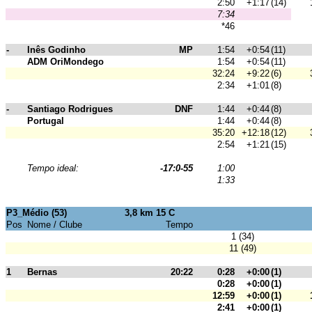
2:50
+1:17
(14)
7:34
*46
-
Inês Godinho
MP
1:54
+0:54
(11)
ADM OriMondego
1:54
+0:54
(11)
32:24
+9:22
(6)
2:34
+1:01
(8)
-
Santiago Rodrigues
DNF
1:44
+0:44
(8)
Portugal
1:44
+0:44
(8)
35:20
+12:18
(12)
2:54
+1:21
(15)
Tempo ideal:
-17:0-55
1:00
1:33
P3_Médio (53)
3,8 km 15 C
Pos
Nome / Clube
Tempo
1 (34)
11 (49)
1
Bernas
20:22
0:28
+0:00
(1)
0:28
+0:00
(1)
12:59
+0:00
(1)
2:41
+0:00
(1)