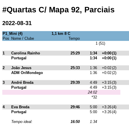
#Quartas C/ Mapa 92, Parciais
2022-08-31
P1_Mini (4)
1,1 km 8 C
Pos
Nome / Clube
Tempo
1 (51)
1
Carolina Rainho
25:29
1:34
+0:00
(1)
Portugal
1:34
+0:00
(1)
2
João Jesus
25:33
1:36
+0:02
(2)
ADM OriMondego
1:36
+0:02
(2)
3
André Breda
29:39
4:49
+3:15
(3)
Portugal
4:49
+3:15
(3)
24:02
*32
4
Eva Breda
29:46
5:00
+3:26
(4)
Portugal
5:00
+3:26
(4)
Tempo ideal:
16:50
1:34