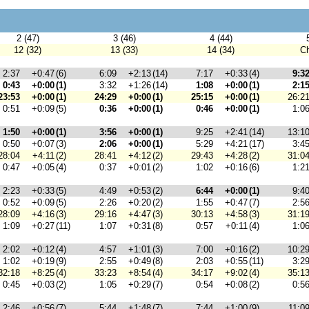
2 (47)
3 (46)
4 (44)
12 (32)
13 (33)
14 (34)
C
2:37
+0:47
(6)
6:09
+2:13
(14)
7:17
+0:33
(4)
9:3
0:43
+0:00
(1)
3:32
+1:26
(14)
1:08
+0:00
(1)
2:1
23:53
+0:00
(1)
24:29
+0:00
(1)
25:15
+0:00
(1)
26:2
0:51
+0:09
(5)
0:36
+0:00
(1)
0:46
+0:00
(1)
1:0
1:50
+0:00
(1)
3:56
+0:00
(1)
9:25
+2:41
(14)
13:1
0:50
+0:07
(3)
2:06
+0:00
(1)
5:29
+4:21
(17)
3:4
28:04
+4:11
(2)
28:41
+4:12
(2)
29:43
+4:28
(2)
31:0
0:47
+0:05
(4)
0:37
+0:01
(2)
1:02
+0:16
(6)
1:2
2:23
+0:33
(5)
4:49
+0:53
(2)
6:44
+0:00
(1)
9:4
0:52
+0:09
(5)
2:26
+0:20
(2)
1:55
+0:47
(7)
2:5
28:09
+4:16
(3)
29:16
+4:47
(3)
30:13
+4:58
(3)
31:1
1:09
+0:27
(11)
1:07
+0:31
(8)
0:57
+0:11
(4)
1:0
2:02
+0:12
(4)
4:57
+1:01
(3)
7:00
+0:16
(2)
10:2
1:02
+0:19
(9)
2:55
+0:49
(8)
2:03
+0:55
(11)
3:2
32:18
+8:25
(4)
33:23
+8:54
(4)
34:17
+9:02
(4)
35:1
0:45
+0:03
(2)
1:05
+0:29
(7)
0:54
+0:08
(2)
0:5
2:46
+0:56
(7)
5:44
+1:48
(7)
7:44
+1:00
(9)
11:0