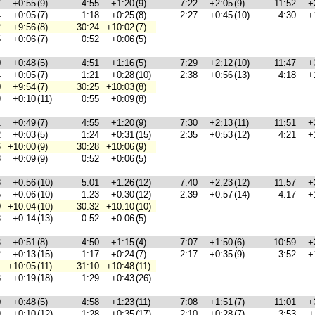
7
+0:55
(9)
4:55
+1:20
(9)
7:22
+2:05
(9)
11:52
+
4
+0:05
(7)
1:18
+0:25
(8)
2:27
+0:45
(10)
4:30
+
2
+9:56
(8)
30:24
+10:02
(7)
5
+0:06
(7)
0:52
+0:06
(5)
0
+0:48
(5)
4:51
+1:16
(5)
7:29
+2:12
(10)
11:47
+
4
+0:05
(7)
1:21
+0:28
(10)
2:38
+0:56
(13)
4:18
+
0
+9:54
(7)
30:25
+10:03
(8)
9
+0:10
(11)
0:55
+0:09
(8)
1
+0:49
(7)
4:55
+1:20
(9)
7:30
+2:13
(11)
11:51
+
2
+0:03
(5)
1:24
+0:31
(15)
2:35
+0:53
(12)
4:21
+
6
+10:00
(9)
30:28
+10:06
(9)
8
+0:09
(9)
0:52
+0:06
(5)
8
+0:56
(10)
5:01
+1:26
(12)
7:40
+2:23
(12)
11:57
+
5
+0:06
(10)
1:23
+0:30
(12)
2:39
+0:57
(14)
4:17
+
0
+10:04
(10)
30:32
+10:10
(10)
3
+0:14
(13)
0:52
+0:06
(5)
3
+0:51
(8)
4:50
+1:15
(4)
7:07
+1:50
(6)
10:59
+
2
+0:13
(15)
1:17
+0:24
(7)
2:17
+0:35
(9)
3:52
+
1
+10:05
(11)
31:10
+10:48
(11)
8
+0:19
(18)
1:29
+0:43
(26)
0
+0:48
(5)
4:58
+1:23
(11)
7:08
+1:51
(7)
11:01
+
9
+0:10
(12)
1:28
+0:35
(17)
2:10
+0:28
(7)
3:53
+