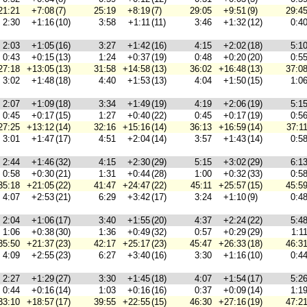
21:21
+7:08
(7)
25:19
+8:19
(7)
29:05
+9:51
(9)
29:4
2:30
+1:16
(10)
3:58
+1:11
(11)
3:46
+1:32
(12)
0:4
2:03
+1:05
(16)
3:27
+1:42
(16)
4:15
+2:02
(18)
5:1
0:43
+0:15
(13)
1:24
+0:37
(19)
0:48
+0:20
(20)
0:5
27:18
+13:05
(13)
31:58
+14:58
(13)
36:02
+16:48
(13)
37:0
3:02
+1:48
(18)
4:40
+1:53
(13)
4:04
+1:50
(15)
1:0
2:07
+1:09
(18)
3:34
+1:49
(19)
4:19
+2:06
(19)
5:1
0:45
+0:17
(15)
1:27
+0:40
(22)
0:45
+0:17
(19)
0:5
27:25
+13:12
(14)
32:16
+15:16
(14)
36:13
+16:59
(14)
37:1
3:01
+1:47
(17)
4:51
+2:04
(14)
3:57
+1:43
(14)
0:5
2:44
+1:46
(32)
4:15
+2:30
(29)
5:15
+3:02
(29)
6:1
0:58
+0:30
(21)
1:31
+0:44
(28)
1:00
+0:32
(33)
0:5
35:18
+21:05
(22)
41:47
+24:47
(22)
45:11
+25:57
(15)
45:5
4:07
+2:53
(21)
6:29
+3:42
(17)
3:24
+1:10
(9)
0:4
2:04
+1:06
(17)
3:40
+1:55
(20)
4:37
+2:24
(22)
5:4
1:06
+0:38
(30)
1:36
+0:49
(32)
0:57
+0:29
(29)
1:1
35:50
+21:37
(23)
42:17
+25:17
(23)
45:47
+26:33
(18)
46:3
4:09
+2:55
(23)
6:27
+3:40
(16)
3:30
+1:16
(10)
0:4
2:27
+1:29
(27)
3:30
+1:45
(18)
4:07
+1:54
(17)
5:2
0:44
+0:16
(14)
1:03
+0:16
(16)
0:37
+0:09
(14)
1:1
33:10
+18:57
(17)
39:55
+22:55
(15)
46:30
+27:16
(19)
47:2