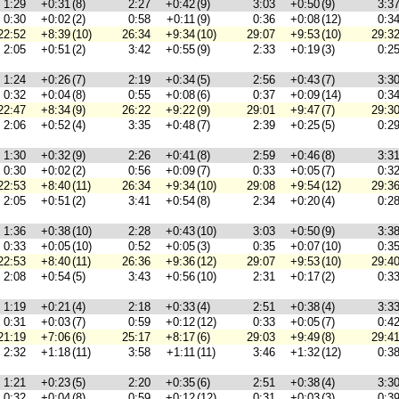
1:29
+0:31
(8)
2:27
+0:42
(9)
3:03
+0:50
(9)
3:3
0:30
+0:02
(2)
0:58
+0:11
(9)
0:36
+0:08
(12)
0:3
22:52
+8:39
(10)
26:34
+9:34
(10)
29:07
+9:53
(10)
29:3
2:05
+0:51
(2)
3:42
+0:55
(9)
2:33
+0:19
(3)
0:2
1:24
+0:26
(7)
2:19
+0:34
(5)
2:56
+0:43
(7)
3:3
0:32
+0:04
(8)
0:55
+0:08
(6)
0:37
+0:09
(14)
0:3
22:47
+8:34
(9)
26:22
+9:22
(9)
29:01
+9:47
(7)
29:3
2:06
+0:52
(4)
3:35
+0:48
(7)
2:39
+0:25
(5)
0:2
1:30
+0:32
(9)
2:26
+0:41
(8)
2:59
+0:46
(8)
3:3
0:30
+0:02
(2)
0:56
+0:09
(7)
0:33
+0:05
(7)
0:3
22:53
+8:40
(11)
26:34
+9:34
(10)
29:08
+9:54
(12)
29:3
2:05
+0:51
(2)
3:41
+0:54
(8)
2:34
+0:20
(4)
0:2
1:36
+0:38
(10)
2:28
+0:43
(10)
3:03
+0:50
(9)
3:3
0:33
+0:05
(10)
0:52
+0:05
(3)
0:35
+0:07
(10)
0:3
22:53
+8:40
(11)
26:36
+9:36
(12)
29:07
+9:53
(10)
29:4
2:08
+0:54
(5)
3:43
+0:56
(10)
2:31
+0:17
(2)
0:3
1:19
+0:21
(4)
2:18
+0:33
(4)
2:51
+0:38
(4)
3:3
0:31
+0:03
(7)
0:59
+0:12
(12)
0:33
+0:05
(7)
0:4
21:19
+7:06
(6)
25:17
+8:17
(6)
29:03
+9:49
(8)
29:4
2:32
+1:18
(11)
3:58
+1:11
(11)
3:46
+1:32
(12)
0:3
1:21
+0:23
(5)
2:20
+0:35
(6)
2:51
+0:38
(4)
3:3
0:32
+0:04
(8)
0:59
+0:12
(12)
0:31
+0:03
(3)
0:3