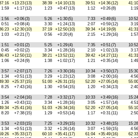
37:16
+13:23
(13)
38:39
+14:10
(13)
39:51
+14:36
(12)
41:1
1:59
+1:17
(12)
1:23
+0:47
(13)
1:12
+0:26
(8)
1:1
1:56
+0:06
(3)
5:26
+1:30
(5)
7:33
+0:49
(6)
10:5
0:51
+0:08
(4)
3:30
+1:24
(13)
2:07
+0:59
(12)
3:1
36:23
+12:30
(10)
37:19
+12:50
(10)
39:34
+14:19
(9)
41:3
1:03
+0:21
(7)
0:56
+0:20
(4)
2:15
+1:29
(16)
1:5
1:51
+0:01
(2)
5:25
+1:29
(4)
7:35
+0:51
(7)
10:5
0:45
+0:02
(2)
3:34
+1:28
(16)
2:10
+1:02
(13)
3:1
36:43
+12:50
(11)
38:21
+13:52
(11)
39:42
+14:27
(11)
41:3
1:06
+0:24
(9)
1:38
+1:02
(17)
1:21
+0:35
(14)
1:4
3:57
+2:07
(17)
7:26
+3:30
(16)
10:34
+3:50
(17)
15:3
1:34
+0:51
(13)
3:29
+1:23
(12)
3:08
+2:00
(16)
4:5
49:30
+25:37
(15)
51:00
+26:31
(15)
52:20
+27:05
(14)
55:0
8:25
+7:43
(16)
1:30
+0:54
(15)
1:20
+0:34
(13)
2:4
3:54
+2:04
(16)
7:28
+3:32
(17)
10:33
+3:49
(16)
15:2
1:26
+0:43
(11)
3:34
+1:28
(16)
3:05
+1:57
(14)
4:5
49:34
+25:41
(16)
51:03
+26:34
(16)
52:20
+27:05
(14)
55:1
8:20
+7:38
(15)
1:29
+0:53
(14)
1:17
+0:31
(11)
2:5
3:53
+2:03
(15)
7:25
+3:29
(15)
10:32
+3:48
(15)
15:2
1:34
+0:51
(13)
3:32
+1:26
(14)
3:07
+1:59
(15)
4:5
59:26
+35:33
(17)
60:10
+35:41
(17)
61:04
+35:49
(16)
62:3