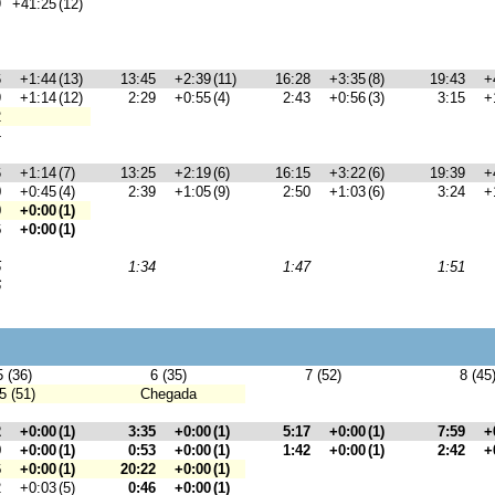
9
+41:25
(12)
6
+1:44
(13)
13:45
+2:39
(11)
16:28
+3:35
(8)
19:43
+
9
+1:14
(12)
2:29
+0:55
(4)
2:43
+0:56
(3)
3:15
+
2
-
6
+1:14
(7)
13:25
+2:19
(6)
16:15
+3:22
(6)
19:39
+
0
+0:45
(4)
2:39
+1:05
(9)
2:50
+1:03
(6)
3:24
+
0
+0:00
(1)
6
+0:00
(1)
5
1:34
1:47
1:51
6
5 (36)
6 (35)
7 (52)
8 (45
5 (51)
Chegada
2
+0:00
(1)
3:35
+0:00
(1)
5:17
+0:00
(1)
7:59
+
9
+0:00
(1)
0:53
+0:00
(1)
1:42
+0:00
(1)
2:42
+
6
+0:00
(1)
20:22
+0:00
(1)
2
+0:03
(5)
0:46
+0:00
(1)