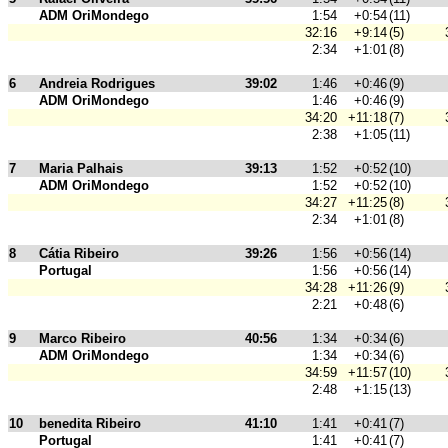
ADM OriMondego
1:54
+0:54
(11)
32:16
+9:14
(5)
2:34
+1:01
(8)
6
Andreia Rodrigues
39:02
1:46
+0:46
(9)
ADM OriMondego
1:46
+0:46
(9)
34:20
+11:18
(7)
2:38
+1:05
(11)
7
Maria Palhais
39:13
1:52
+0:52
(10)
ADM OriMondego
1:52
+0:52
(10)
34:27
+11:25
(8)
2:34
+1:01
(8)
8
Cátia Ribeiro
39:26
1:56
+0:56
(14)
Portugal
1:56
+0:56
(14)
34:28
+11:26
(9)
2:21
+0:48
(6)
9
Marco Ribeiro
40:56
1:34
+0:34
(6)
ADM OriMondego
1:34
+0:34
(6)
34:59
+11:57
(10)
2:48
+1:15
(13)
10
benedita Ribeiro
41:10
1:41
+0:41
(7)
Portugal
1:41
+0:41
(7)