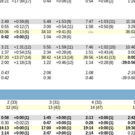
18:21
+17:39
(17)
0:44
+0:08
(3)
0:54
+0:08
(2)
1:2
2:49
+0:59
(8)
5:49
+1:53
(9)
7:47
+1:03
(11)
11:1
0:55
+0:12
(7)
3:00
+0:54
(11)
1:58
+0:50
(9)
3:2
33:06
+9:13
(6)
34:10
+9:41
(6)
-:--
36:0
0:42
+0:00
(1)
1:04
+0:28
(6)
-:-
3:21
+1:31
(12)
5:55
+1:59
(11)
7:46
+1:02
(10)
10:4
1:37
+0:54
(15)
2:34
+0:28
(4)
1:51
+0:43
(4)
3:0
37:20
+13:27
(14)
38:42
+14:13
(14)
39:56
+14:41
(13)
0:0
2:00
+1:18
(13)
1:22
+0:46
(12)
1:14
+0:28
(9)
-39:0-5
0:43
2:06
1:08
2:1
0:42
0:36
0:46
-39:0-5
2 (33)
3 (31)
4 (32)
12 (41)
13 (42)
14 (47)
1
0:58
+0:00
(1)
1:45
+0:00
(1)
2:13
+0:00
(1)
2:4
0:30
+0:02
(2)
0:47
+0:00
(1)
0:28
+0:00
(1)
0:2
14:13
+0:00
(1)
17:00
+0:00
(1)
19:14
+0:00
(1)
19:3
1:14
+0:00
(1)
2:47
+0:00
(1)
2:14
+0:00
(1)
0:2