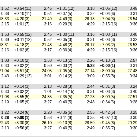
1:52
+0:54
(11)
2:46
+1:01
(12)
3:18
+1:05
(12)
3:4
0:38
+0:10
(11)
0:54
+0:07
(5)
0:32
+0:04
(6)
0:3
18:33
+4:20
(3)
21:49
+4:49
(3)
26:18
+7:04
(3)
26:5
2:15
+1:01
(7)
3:16
+0:29
(3)
4:29
+2:15
(16)
0:3
1:53
+0:55
(12)
2:45
+1:00
(11)
3:16
+1:03
(11)
3:4
0:39
+0:11
(12)
0:52
+0:05
(3)
0:31
+0:03
(3)
0:3
18:31
+4:18
(2)
21:48
+4:48
(2)
26:17
+7:03
(2)
26:5
2:16
+1:02
(8)
3:17
+0:30
(4)
4:29
+2:15
(16)
0:3
1:08
+0:10
(2)
1:58
+0:13
(2)
2:26
+0:13
(2)
2:5
0:30
+0:02
(2)
0:50
+0:03
(2)
0:28
+0:00
(1)
0:3
21:04
+6:51
(4)
24:05
+7:05
(4)
27:14
+8:00
(4)
27:4
2:43
+1:29
(13)
3:01
+0:14
(2)
3:09
+0:55
(8)
0:3
1:12
+0:14
(3)
2:13
+0:28
(3)
2:44
+0:31
(3)
3:2
0:30
+0:02
(2)
1:01
+0:14
(15)
0:31
+0:03
(3)
0:4
21:08
+6:55
(5)
24:35
+7:35
(5)
27:23
+8:09
(5)
27:5
2:19
+1:05
(9)
3:27
+0:40
(5)
2:48
+0:34
(6)
0:2
1:22
+0:24
(6)
2:20
+0:35
(6)
2:55
+0:42
(6)
3:2
0:28
+0:00
(1)
0:58
+0:11
(9)
0:35
+0:07
(10)
0:3
22:43
+8:30
(8)
26:10
+9:10
(8)
28:59
+9:45
(6)
29:2
2:10
+0:56
(6)
3:27
+0:40
(5)
2:49
+0:35
(7)
0:3