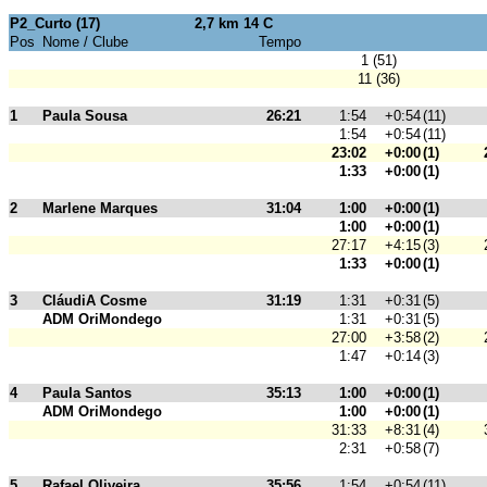
P2_Curto (17)
2,7 km 14 C
Pos
Nome / Clube
Tempo
1 (51)
11 (36)
1
Paula Sousa
26:21
1:54
+0:54
(11)
1:54
+0:54
(11)
23:02
+0:00
(1)
1:33
+0:00
(1)
2
Marlene Marques
31:04
1:00
+0:00
(1)
1:00
+0:00
(1)
27:17
+4:15
(3)
1:33
+0:00
(1)
3
CláudiA Cosme
31:19
1:31
+0:31
(5)
ADM OriMondego
1:31
+0:31
(5)
27:00
+3:58
(2)
1:47
+0:14
(3)
4
Paula Santos
35:13
1:00
+0:00
(1)
ADM OriMondego
1:00
+0:00
(1)
31:33
+8:31
(4)
2:31
+0:58
(7)
5
Rafael Oliveira
35:56
1:54
+0:54
(11)