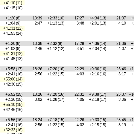
0
+41:10
(11)
9
+41:15
(10)
2
+1:20
(8)
13:39
+2:33
(10)
17:27
+4:34
(13)
21:37
+
9
+1:04
(9)
2:47
+1:13
(13)
3:48
+2:01
(13)
4:10
+
1
+41:31
(12)
7
+41:53
(14)
2
+1:20
(8)
13:38
+2:32
(9)
17:29
+4:36
(14)
21:36
+
7
+1:02
(8)
2:46
+1:12
(12)
3:51
+2:04
(14)
4:07
+
1
+41:31
(12)
9
+41:45
(13)
0
+5:58
(17)
18:26
+7:20
(16)
22:29
+9:36
(16)
25:46
+1
6
+2:41
(16)
2:56
+1:22
(15)
4:03
+2:16
(16)
3:17
+
0
+55:00
(14)
0
+42:36
(15)
4
+5:52
(15)
18:26
+7:20
(16)
22:31
+9:38
(17)
25:37
+1
1
+2:36
(15)
3:02
+1:28
(17)
4:05
+2:18
(17)
3:06
+
0
+55:10
(15)
0
+42:46
(16)
8
+5:56
(16)
18:24
+7:18
(15)
22:26
+9:33
(15)
25:45
+1
6
+2:41
(16)
2:56
+1:22
(15)
4:02
+2:15
(15)
3:19
+
3
+62:33
(16)