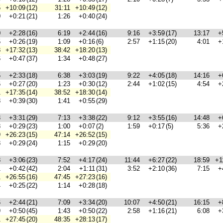
5
+10:09
(12)
31:11
+10:49
(12)
0
+0:21
(21)
1:26
+0:40
(24)
0
+2:28
(16)
6:19
+2:44
(16)
9:16
+3:59
(17)
13:17
+
5
+0:26
(19)
1:09
+0:16
(6)
2:57
+1:15
(20)
4:01
+
8
+17:32
(13)
38:42
+18:20
(13)
6
+0:47
(37)
1:34
+0:48
(27)
5
+2:33
(18)
6:38
+3:03
(19)
9:22
+4:05
(18)
14:16
+
6
+0:27
(20)
1:23
+0:30
(12)
2:44
+1:02
(15)
4:54
+
1
+17:35
(14)
38:52
+18:30
(14)
8
+0:39
(30)
1:41
+0:55
(29)
3
+3:31
(29)
7:13
+3:38
(22)
9:12
+3:55
(16)
14:48
+
8
+0:29
(23)
1:00
+0:07
(2)
1:59
+0:17
(5)
5:36
+
9
+26:23
(15)
47:14
+26:52
(15)
8
+0:29
(24)
1:15
+0:29
(20)
8
+3:06
(23)
7:52
+4:17
(24)
11:44
+6:27
(22)
18:59
+1
1
+0:42
(42)
2:04
+1:11
(31)
3:52
+2:10
(36)
7:15
+
1
+26:55
(16)
47:45
+27:23
(16)
4
+0:25
(22)
1:14
+0:28
(18)
6
+2:44
(21)
7:09
+3:34
(20)
10:07
+4:50
(21)
16:15
+
9
+0:50
(45)
1:43
+0:50
(22)
2:58
+1:16
(21)
6:08
+
1
+27:45
(20)
48:35
+28:13
(17)