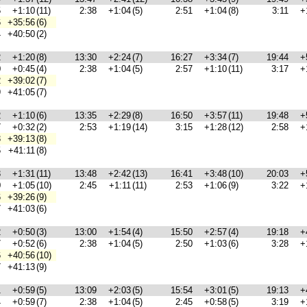
5
+1:10
(11)
2:38
+1:04
(5)
2:51
+1:04
(8)
3:11
+
6
+35:56
(6)
4
+40:50
(2)
2
+1:20
(8)
13:30
+2:24
(7)
16:27
+3:34
(7)
19:44
+
0
+0:45
(4)
2:38
+1:04
(5)
2:57
+1:10
(11)
3:17
+
2
+39:02
(7)
9
+41:05
(7)
2
+1:10
(6)
13:35
+2:29
(8)
16:50
+3:57
(11)
19:48
+
7
+0:32
(2)
2:53
+1:19
(14)
3:15
+1:28
(12)
2:58
+
3
+39:13
(8)
5
+41:11
(8)
3
+1:31
(11)
13:48
+2:42
(13)
16:41
+3:48
(10)
20:03
+
0
+1:05
(10)
2:45
+1:11
(11)
2:53
+1:06
(9)
3:22
+
6
+39:26
(9)
7
+41:03
(6)
2
+0:50
(3)
13:00
+1:54
(4)
15:50
+2:57
(4)
19:18
+
7
+0:52
(6)
2:38
+1:04
(5)
2:50
+1:03
(6)
3:28
+
6
+40:56
(10)
7
+41:13
(9)
1
+0:59
(5)
13:09
+2:03
(5)
15:54
+3:01
(5)
19:13
+
4
+0:59
(7)
2:38
+1:04
(5)
2:45
+0:58
(5)
3:19
+