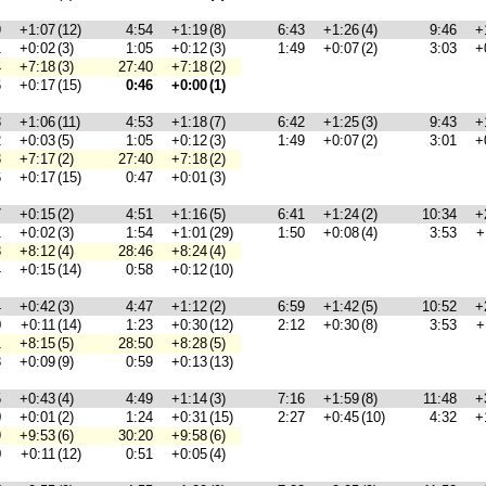
9
+1:07
(12)
4:54
+1:19
(8)
6:43
+1:26
(4)
9:46
+
1
+0:02
(3)
1:05
+0:12
(3)
1:49
+0:07
(2)
3:03
+
4
+7:18
(3)
27:40
+7:18
(2)
6
+0:17
(15)
0:46
+0:00
(1)
8
+1:06
(11)
4:53
+1:18
(7)
6:42
+1:25
(3)
9:43
+
2
+0:03
(5)
1:05
+0:12
(3)
1:49
+0:07
(2)
3:01
+
3
+7:17
(2)
27:40
+7:18
(2)
6
+0:17
(15)
0:47
+0:01
(3)
7
+0:15
(2)
4:51
+1:16
(5)
6:41
+1:24
(2)
10:34
+
1
+0:02
(3)
1:54
+1:01
(29)
1:50
+0:08
(4)
3:53
+
8
+8:12
(4)
28:46
+8:24
(4)
4
+0:15
(14)
0:58
+0:12
(10)
4
+0:42
(3)
4:47
+1:12
(2)
6:59
+1:42
(5)
10:52
+
0
+0:11
(14)
1:23
+0:30
(12)
2:12
+0:30
(8)
3:53
+
1
+8:15
(5)
28:50
+8:28
(5)
8
+0:09
(9)
0:59
+0:13
(13)
5
+0:43
(4)
4:49
+1:14
(3)
7:16
+1:59
(8)
11:48
+
0
+0:01
(2)
1:24
+0:31
(15)
2:27
+0:45
(10)
4:32
+
9
+9:53
(6)
30:20
+9:58
(6)
0
+0:11
(12)
0:51
+0:05
(4)