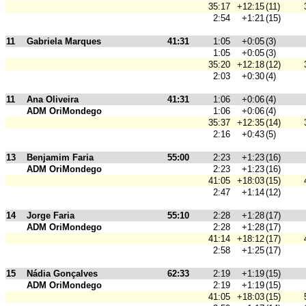
35:17
+12:15
(11)
2:54
+1:21
(15)
11
Gabriela Marques
41:31
1:05
+0:05
(3)
1:05
+0:05
(3)
35:20
+12:18
(12)
2:03
+0:30
(4)
11
Ana Oliveira
41:31
1:06
+0:06
(4)
ADM OriMondego
1:06
+0:06
(4)
35:37
+12:35
(14)
2:16
+0:43
(5)
13
Benjamim Faria
55:00
2:23
+1:23
(16)
ADM OriMondego
2:23
+1:23
(16)
41:05
+18:03
(15)
2:47
+1:14
(12)
14
Jorge Faria
55:10
2:28
+1:28
(17)
ADM OriMondego
2:28
+1:28
(17)
41:14
+18:12
(17)
2:58
+1:25
(17)
15
Nádia Gonçalves
62:33
2:19
+1:19
(15)
ADM OriMondego
2:19
+1:19
(15)
41:05
+18:03
(15)