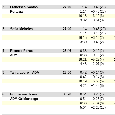
2
Francisco Santos
27:40
1:14
+0:46
(20)
Portugal
1:14
+0:46
(20)
16:18
+3:19
(3)
3:32
+0:51
(3)
2
Sofia Meireles
27:40
1:14
+0:46
(20)
1:14
+0:46
(20)
16:15
+3:16
(2)
3:30
+0:49
(2)
4
Ricardo Ponte
28:46
0:38
+0:10
(2)
ADM
0:38
+0:10
(2)
18:21
+5:22
(4)
4:48
+2:07
(9)
5
Tania Louro - ADM
28:50
0:42
+0:14
(3)
0:42
+0:14
(3)
18:49
+5:50
(6)
4:24
+1:43
(8)
6
Guilherme Jesus
30:20
0:54
+0:26
(7)
ADM OriMondego
0:54
+0:26
(7)
20:33
+7:34
(8)
5:04
+2:23
(10)