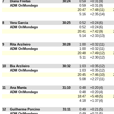
7
Diana Freitas
30:24
0:59
+0:31
(9)
ADM OriMondego
0:59
+0:31
(9)
20:47
+7:48
(11)
5:16
+2:35
(14)
8
Vera Garcia
30:25
0:52
+0:24
(6)
ADM OriMondego
0:52
+0:24
(6)
20:41
+7:42
(9)
5:14
+2:33
(13)
9
Rita Arzileiro
30:28
1:00
+0:32
(11)
ADM OriMondego
1:00
+0:32
(11)
20:48
+7:49
(12)
5:11
+2:30
(12)
10
Bia Arzileiro
30:32
1:03
+0:35
(12)
ADM OriMondego
1:03
+0:35
(12)
20:45
+7:46
(10)
5:08
+2:27
(11)
11
Ana Manta
31:10
0:48
+0:20
(4)
ADM OriMondego
0:48
+0:20
(4)
18:47
+5:48
(5)
4:18
+1:37
(4)
12
Guilherme Porcino
31:11
0:49
+0:21
(5)
ADM OriMondego
0:49
+0:21
(5)