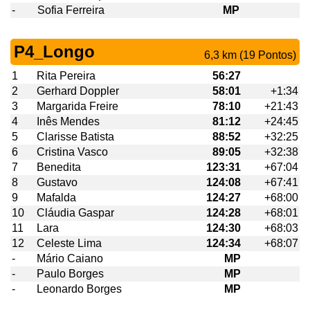
-
Sofia Ferreira
MP
P4_Longo
6,3 km (19 Pontos)
1
Rita Pereira
56:27
2
Gerhard Doppler
58:01
+1:34
3
Margarida Freire
78:10
+21:43
4
Inês Mendes
81:12
+24:45
5
Clarisse Batista
88:52
+32:25
6
Cristina Vasco
89:05
+32:38
7
Benedita
123:31
+67:04
8
Gustavo
124:08
+67:41
9
Mafalda
124:27
+68:00
10
Cláudia Gaspar
124:28
+68:01
11
Lara
124:30
+68:03
12
Celeste Lima
124:34
+68:07
-
Mário Caiano
MP
-
Paulo Borges
MP
-
Leonardo Borges
MP