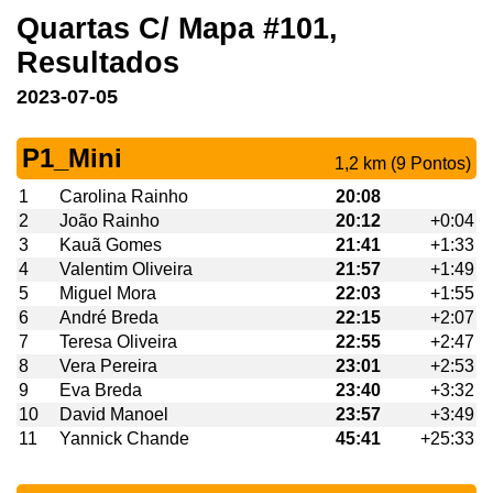
Quartas C/ Mapa #101,
Resultados
2023-07-05
P1_Mini
1,2 km (9 Pontos)
1
Carolina Rainho
20:08
2
João Rainho
20:12
+0:04
3
Kauã Gomes
21:41
+1:33
4
Valentim Oliveira
21:57
+1:49
5
Miguel Mora
22:03
+1:55
6
André Breda
22:15
+2:07
7
Teresa Oliveira
22:55
+2:47
8
Vera Pereira
23:01
+2:53
9
Eva Breda
23:40
+3:32
10
David Manoel
23:57
+3:49
11
Yannick Chande
45:41
+25:33