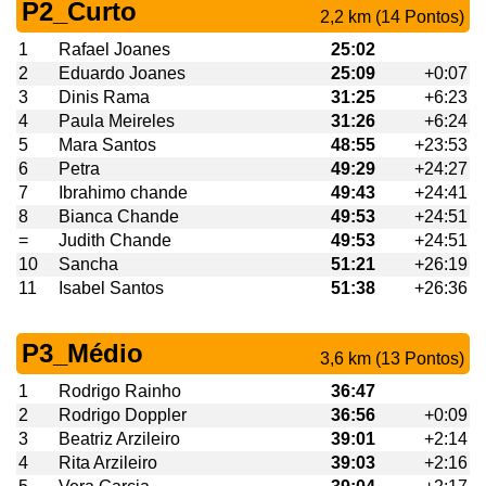
P2_Curto
2,2 km (14 Pontos)
1
Rafael Joanes
25:02
2
Eduardo Joanes
25:09
+0:07
3
Dinis Rama
31:25
+6:23
4
Paula Meireles
31:26
+6:24
5
Mara Santos
48:55
+23:53
6
Petra
49:29
+24:27
7
Ibrahimo chande
49:43
+24:41
8
Bianca Chande
49:53
+24:51
=
Judith Chande
49:53
+24:51
10
Sancha
51:21
+26:19
11
Isabel Santos
51:38
+26:36
P3_Médio
3,6 km (13 Pontos)
1
Rodrigo Rainho
36:47
2
Rodrigo Doppler
36:56
+0:09
3
Beatriz Arzileiro
39:01
+2:14
4
Rita Arzileiro
39:03
+2:16