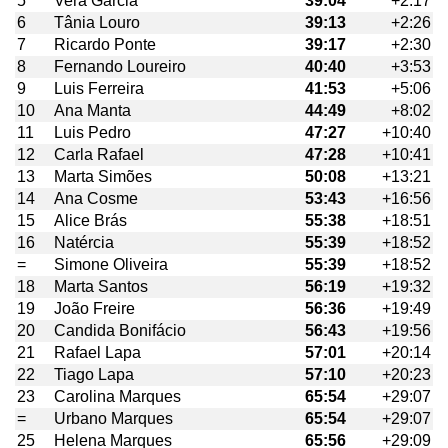
5
Vera Garcia
39:04
+2:17
6
Tânia Louro
39:13
+2:26
7
Ricardo Ponte
39:17
+2:30
8
Fernando Loureiro
40:40
+3:53
9
Luis Ferreira
41:53
+5:06
10
Ana Manta
44:49
+8:02
11
Luis Pedro
47:27
+10:40
12
Carla Rafael
47:28
+10:41
13
Marta Simões
50:08
+13:21
14
Ana Cosme
53:43
+16:56
15
Alice Brás
55:38
+18:51
16
Natércia
55:39
+18:52
=
Simone Oliveira
55:39
+18:52
18
Marta Santos
56:19
+19:32
19
João Freire
56:36
+19:49
20
Candida Bonifácio
56:43
+19:56
21
Rafael Lapa
57:01
+20:14
22
Tiago Lapa
57:10
+20:23
23
Carolina Marques
65:54
+29:07
=
Urbano Marques
65:54
+29:07
25
Helena Marques
65:56
+29:09