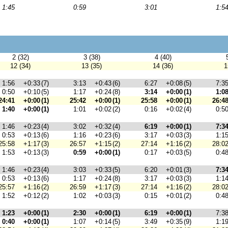
1:45
0:59
3:01
1:5
2 (32)
3 (38)
4 (40)
12 (34)
13 (35)
14 (36)
1
1:56
+0:33
(7)
3:13
+0:43
(6)
6:27
+0:08
(5)
7:3
0:50
+0:10
(5)
1:17
+0:24
(8)
3:14
+0:00
(1)
1:0
24:41
+0:00
(1)
25:42
+0:00
(1)
25:58
+0:00
(1)
26:4
1:40
+0:00
(1)
1:01
+0:02
(2)
0:16
+0:02
(4)
0:5
1:46
+0:23
(4)
3:02
+0:32
(4)
6:19
+0:00
(1)
7:3
0:53
+0:13
(6)
1:16
+0:23
(6)
3:17
+0:03
(3)
1:1
25:58
+1:17
(3)
26:57
+1:15
(2)
27:14
+1:16
(2)
28:0
1:53
+0:13
(3)
0:59
+0:00
(1)
0:17
+0:03
(5)
0:4
1:46
+0:23
(4)
3:03
+0:33
(5)
6:20
+0:01
(3)
7:3
0:53
+0:13
(6)
1:17
+0:24
(8)
3:17
+0:03
(3)
1:1
25:57
+1:16
(2)
26:59
+1:17
(3)
27:14
+1:16
(2)
28:0
1:52
+0:12
(2)
1:02
+0:03
(3)
0:15
+0:01
(2)
0:4
1:23
+0:00
(1)
2:30
+0:00
(1)
6:19
+0:00
(1)
7:3
0:40
+0:00
(1)
1:07
+0:14
(5)
3:49
+0:35
(9)
1:1