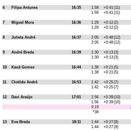
6
Filipa Antunes
16:35
1:58
+0:41
(11)
1:58
+0:41
(11)
7
Miguel Mora
16:36
1:29
+0:12
(2)
1:29
+0:12
(2)
8
Julieta André
16:37
2:05
+0:48
(12)
2:05
+0:48
(12)
9
André Breda
16:39
1:30
+0:13
(3)
1:30
+0:13
(3)
10
Kauã Gomes
16:44
1:38
+0:21
(5)
1:38
+0:21
(5)
11
Clotilde André
16:53
1:42
+0:25
(7)
1:42
+0:25
(7)
12
Davi Araújo
17:01
1:56
+0:39
(10)
1:56
+0:39
(10)
9:19
*38
13
Eva Breda
18:11
1:44
+0:27
(9)
1:44
+0:27
(9)