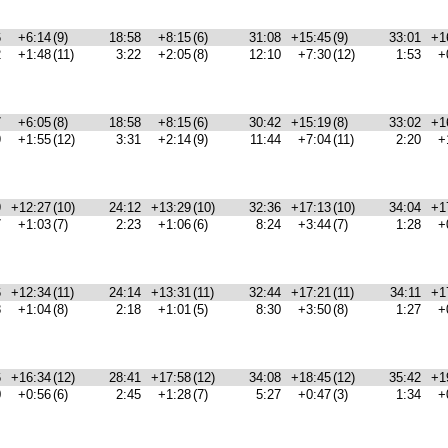
6
+6:14
(9)
18:58
+8:15
(6)
31:08
+15:45
(9)
33:01
+1
2
+1:48
(11)
3:22
+2:05
(8)
12:10
+7:30
(12)
1:53
+
7
+6:05
(8)
18:58
+8:15
(6)
30:42
+15:19
(8)
33:02
+1
9
+1:55
(12)
3:31
+2:14
(9)
11:44
+7:04
(11)
2:20
+
9
+12:27
(10)
24:12
+13:29
(10)
32:36
+17:13
(10)
34:04
+1
7
+1:03
(7)
2:23
+1:06
(6)
8:24
+3:44
(7)
1:28
+
6
+12:34
(11)
24:14
+13:31
(11)
32:44
+17:21
(11)
34:11
+1
8
+1:04
(8)
2:18
+1:01
(5)
8:30
+3:50
(8)
1:27
+
6
+16:34
(12)
28:41
+17:58
(12)
34:08
+18:45
(12)
35:42
+1
0
+0:56
(6)
2:45
+1:28
(7)
5:27
+0:47
(3)
1:34
+