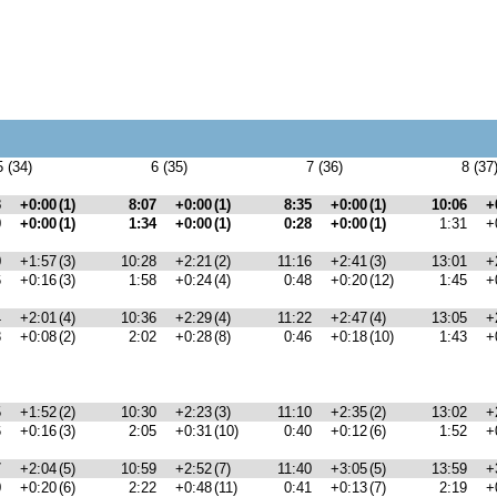
5 (34)
6 (35)
7 (36)
8 (37
3
+0:00
(1)
8:07
+0:00
(1)
8:35
+0:00
(1)
10:06
+
0
+0:00
(1)
1:34
+0:00
(1)
0:28
+0:00
(1)
1:31
+
0
+1:57
(3)
10:28
+2:21
(2)
11:16
+2:41
(3)
13:01
+
6
+0:16
(3)
1:58
+0:24
(4)
0:48
+0:20
(12)
1:45
+
4
+2:01
(4)
10:36
+2:29
(4)
11:22
+2:47
(4)
13:05
+
8
+0:08
(2)
2:02
+0:28
(8)
0:46
+0:18
(10)
1:43
+
5
+1:52
(2)
10:30
+2:23
(3)
11:10
+2:35
(2)
13:02
+
6
+0:16
(3)
2:05
+0:31
(10)
0:40
+0:12
(6)
1:52
+
7
+2:04
(5)
10:59
+2:52
(7)
11:40
+3:05
(5)
13:59
+
0
+0:20
(6)
2:22
+0:48
(11)
0:41
+0:13
(7)
2:19
+