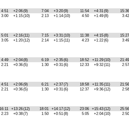
4:51
+2:06
(9)
7:04
+3:20
(9)
11:54
+4:31
(9)
15:3
3:00
+1:15
(10)
2:13
+1:14
(10)
4:50
+1:49
(8)
3:4
5:01
+2:16
(11)
7:15
+3:31
(10)
11:38
+4:15
(8)
15:2
3:05
+1:20
(12)
2:14
+1:15
(11)
4:23
+1:22
(6)
3:4
4:49
+2:04
(8)
6:19
+2:35
(6)
18:52
+11:29
(10)
21:4
2:21
+0:36
(5)
1:30
+0:31
(6)
12:33
+9:32
(11)
2:5
4:51
+2:06
(9)
6:21
+2:37
(7)
18:58
+11:35
(11)
21:5
2:21
+0:36
(5)
1:30
+0:31
(6)
12:37
+9:36
(12)
2:5
16:11
+13:26
(12)
18:01
+14:17
(12)
23:06
+15:43
(12)
25:5
2:23
+0:38
(7)
1:50
+0:51
(8)
5:05
+2:04
(10)
2:5