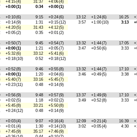
3
+4:15
(4)
31:37
+4:06
(4)
7
+0:00
(1)
0:34
+0:00
(1)
4
+0:10
(6)
9:15
+0:24
(6)
13:12
+1:24
(6)
16:25
+
2
+0:14
(9)
1:31
+0:15
(12)
3:57
+1:00
(10)
3:13
+
8
+4:20
(5)
31:43
+4:12
(5)
2
+0:05
(2)
0:35
+0:01
(2)
4
+0:50
(7)
9:45
+0:54
(7)
13:32
+1:44
(7)
17:05
+
8
+0:00
(1)
1:21
+0:05
(7)
3:47
+0:50
(6)
3:33
+
0
+5:32
(6)
33:12
+5:41
(6)
5
+0:18
(10)
0:52
+0:18
(12)
6
+0:52
(8)
9:46
+0:55
(8)
13:32
+1:44
(7)
17:10
+
8
+0:00
(1)
1:20
+0:04
(6)
3:46
+0:49
(5)
3:38
+
8
+5:40
(7)
33:16
+5:45
(7)
0
+0:23
(11)
0:48
+0:14
(9)
0
+0:56
(9)
9:48
+0:57
(9)
13:37
+1:49
(9)
17:10
+
0
+0:02
(5)
1:18
+0:02
(2)
3:49
+0:52
(8)
3:33
+
3
+5:45
(8)
33:21
+5:50
(8)
1
+0:24
(12)
0:48
+0:14
(9)
7
+0:03
(4)
9:07
+0:16
(4)
12:09
+0:21
(4)
16:39
+
9
+0:01
(4)
1:30
+0:14
(10)
3:02
+0:05
(4)
4:30
+
3
+7:45
(9)
35:17
+7:46
(9)
3
+0:26
(14)
0:44
+0:10
(7)