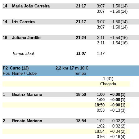
14
Maria João Carreira
21:17
3:07
+1:50
(14)
3:07
+1:50
(14)
14
Íris Carreira
21:17
3:07
+1:50
(14)
3:07
+1:50
(14)
16
Juliana Jordão
21:24
3:11
+1:54
(16)
3:11
+1:54
(16)
Tempo ideal:
11:07
1:17
P2_Curto (12)
2,2 km 17 m 10 C
Pos
Nome / Clube
Tempo
1 (31)
Chegada
1
Beatriz Mariano
18:50
1:00
+0:00
(1)
1:00
+0:00
(1)
18:50
+0:00
(1)
0:53
+0:13
(3)
2
Renato Mariano
18:54
1:02
+0:02
(2)
1:02
+0:02
(2)
18:54
+0:04
(2)
0:56
+0:16
(4)