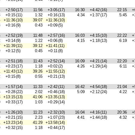
4
+2:50
(17)
11:56
+3:05
(17)
16:30
+4:42
(16)
22:15
+
3
+0:15
(11)
1:32
+0:16
(13)
4:34
+1:37
(17)
5:45
+
4
+11:36
(10)
39:07
+11:36
(10)
3
+0:16
(9)
0:43
+0:09
(5)
6
+2:52
(19)
11:48
+2:57
(16)
16:03
+4:15
(10)
22:22
+
2
+0:14
(9)
1:22
+0:06
(8)
4:15
+1:18
(13)
6:19
+
7
+11:39
(11)
39:12
+11:41
(11)
9
+0:12
(5)
0:45
+0:11
(8)
5
+2:51
(18)
11:43
+2:52
(14)
16:09
+4:21
(14)
22:20
+
1
+0:23
(17)
1:18
+0:02
(2)
4:26
+1:29
(14)
6:11
+
1
+11:43
(12)
39:26
+11:55
(12)
2
+0:15
(8)
0:55
+0:21
(13)
1
+1:57
(14)
11:33
+2:42
(11)
16:42
+4:54
(18)
21:04
+
6
+0:28
(22)
2:02
+0:46
(18)
5:09
+2:12
(24)
4:22
+
3
+13:15
(13)
41:06
+13:35
(13)
0
+0:33
(17)
1:03
+0:29
(14)
0
+1:26
(10)
11:23
+2:32
(10)
16:04
+4:16
(11)
20:36
+
9
+0:21
(15)
2:23
+1:07
(23)
4:41
+1:44
(18)
4:32
+
1
+13:23
(14)
41:29
+13:58
(14)
9
+0:32
(15)
1:18
+0:44
(17)