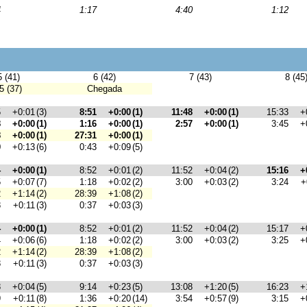
4
1:17
4:40
1:12
5 (41)
6 (42)
7 (43)
8 (45
5 (37)
Chegada
5
+0:01
(3)
8:51
+0:00
(1)
11:48
+0:00
(1)
15:33
+
8
+0:00
(1)
1:16
+0:00
(1)
2:57
+0:00
(1)
3:45
+
8
+0:00
(1)
27:31
+0:00
(1)
0
+0:13
(6)
0:43
+0:09
(5)
4
+0:00
(1)
8:52
+0:01
(2)
11:52
+0:04
(2)
15:16
+
5
+0:07
(7)
1:18
+0:02
(2)
3:00
+0:03
(2)
3:24
+
2
+1:14
(2)
28:39
+1:08
(2)
8
+0:11
(3)
0:37
+0:03
(3)
4
+0:00
(1)
8:52
+0:01
(2)
11:52
+0:04
(2)
15:17
+
4
+0:06
(6)
1:18
+0:02
(2)
3:00
+0:03
(2)
3:25
+
2
+1:14
(2)
28:39
+1:08
(2)
8
+0:11
(3)
0:37
+0:03
(3)
8
+0:04
(5)
9:14
+0:23
(5)
13:08
+1:20
(5)
16:23
+
9
+0:11
(8)
1:36
+0:20
(14)
3:54
+0:57
(9)
3:15
+