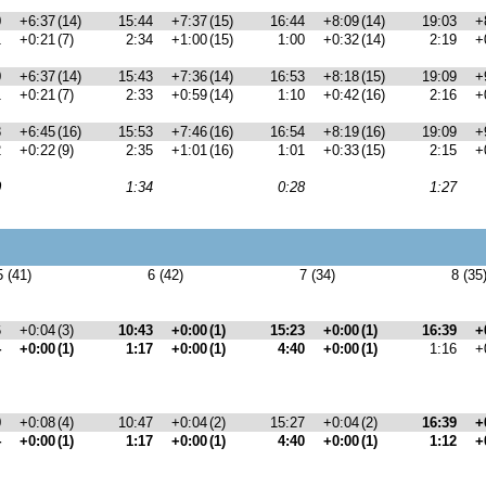
0
+6:37
(14)
15:44
+7:37
(15)
16:44
+8:09
(14)
19:03
+
1
+0:21
(7)
2:34
+1:00
(15)
1:00
+0:32
(14)
2:19
+
0
+6:37
(14)
15:43
+7:36
(14)
16:53
+8:18
(15)
19:09
+
1
+0:21
(7)
2:33
+0:59
(14)
1:10
+0:42
(16)
2:16
+
8
+6:45
(16)
15:53
+7:46
(16)
16:54
+8:19
(16)
19:09
+
2
+0:22
(9)
2:35
+1:01
(16)
1:01
+0:33
(15)
2:15
+
0
1:34
0:28
1:27
5 (41)
6 (42)
7 (34)
8 (35
6
+0:04
(3)
10:43
+0:00
(1)
15:23
+0:00
(1)
16:39
+
4
+0:00
(1)
1:17
+0:00
(1)
4:40
+0:00
(1)
1:16
+
0
+0:08
(4)
10:47
+0:04
(2)
15:27
+0:04
(2)
16:39
+
4
+0:00
(1)
1:17
+0:00
(1)
4:40
+0:00
(1)
1:12
+