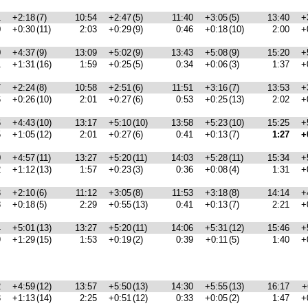
1
+2:18
(7)
10:54
+2:47
(5)
11:40
+3:05
(5)
13:40
+
0
+0:30
(11)
2:03
+0:29
(9)
0:46
+0:18
(10)
2:00
+
0
+4:37
(9)
13:09
+5:02
(9)
13:43
+5:08
(9)
15:20
+
1
+1:31
(16)
1:59
+0:25
(5)
0:34
+0:06
(3)
1:37
+
7
+2:24
(8)
10:58
+2:51
(6)
11:51
+3:16
(7)
13:53
+
6
+0:26
(10)
2:01
+0:27
(6)
0:53
+0:25
(13)
2:02
+
6
+4:43
(10)
13:17
+5:10
(10)
13:58
+5:23
(10)
15:25
+
5
+1:05
(12)
2:01
+0:27
(6)
0:41
+0:13
(7)
1:27
+
0
+4:57
(11)
13:27
+5:20
(11)
14:03
+5:28
(11)
15:34
+
2
+1:12
(13)
1:57
+0:23
(3)
0:36
+0:08
(4)
1:31
+
3
+2:10
(6)
11:12
+3:05
(8)
11:53
+3:18
(8)
14:14
+
8
+0:18
(5)
2:29
+0:55
(13)
0:41
+0:13
(7)
2:21
+
4
+5:01
(13)
13:27
+5:20
(11)
14:06
+5:31
(12)
15:46
+
9
+1:29
(15)
1:53
+0:19
(2)
0:39
+0:11
(5)
1:40
+
2
+4:59
(12)
13:57
+5:50
(13)
14:30
+5:55
(13)
16:17
+
3
+1:13
(14)
2:25
+0:51
(12)
0:33
+0:05
(2)
1:47
+