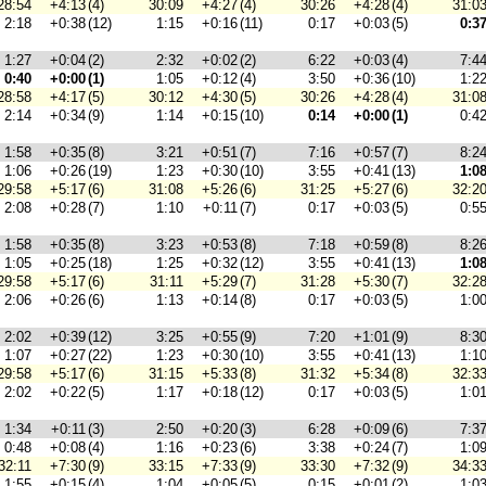
28:54
+4:13
(4)
30:09
+4:27
(4)
30:26
+4:28
(4)
31:0
2:18
+0:38
(12)
1:15
+0:16
(11)
0:17
+0:03
(5)
0:3
1:27
+0:04
(2)
2:32
+0:02
(2)
6:22
+0:03
(4)
7:4
0:40
+0:00
(1)
1:05
+0:12
(4)
3:50
+0:36
(10)
1:2
28:58
+4:17
(5)
30:12
+4:30
(5)
30:26
+4:28
(4)
31:0
2:14
+0:34
(9)
1:14
+0:15
(10)
0:14
+0:00
(1)
0:4
1:58
+0:35
(8)
3:21
+0:51
(7)
7:16
+0:57
(7)
8:2
1:06
+0:26
(19)
1:23
+0:30
(10)
3:55
+0:41
(13)
1:0
29:58
+5:17
(6)
31:08
+5:26
(6)
31:25
+5:27
(6)
32:2
2:08
+0:28
(7)
1:10
+0:11
(7)
0:17
+0:03
(5)
0:5
1:58
+0:35
(8)
3:23
+0:53
(8)
7:18
+0:59
(8)
8:2
1:05
+0:25
(18)
1:25
+0:32
(12)
3:55
+0:41
(13)
1:0
29:58
+5:17
(6)
31:11
+5:29
(7)
31:28
+5:30
(7)
32:2
2:06
+0:26
(6)
1:13
+0:14
(8)
0:17
+0:03
(5)
1:0
2:02
+0:39
(12)
3:25
+0:55
(9)
7:20
+1:01
(9)
8:3
1:07
+0:27
(22)
1:23
+0:30
(10)
3:55
+0:41
(13)
1:1
29:58
+5:17
(6)
31:15
+5:33
(8)
31:32
+5:34
(8)
32:3
2:02
+0:22
(5)
1:17
+0:18
(12)
0:17
+0:03
(5)
1:0
1:34
+0:11
(3)
2:50
+0:20
(3)
6:28
+0:09
(6)
7:3
0:48
+0:08
(4)
1:16
+0:23
(6)
3:38
+0:24
(7)
1:0
32:11
+7:30
(9)
33:15
+7:33
(9)
33:30
+7:32
(9)
34:3
1:55
+0:15
(4)
1:04
+0:05
(5)
0:15
+0:01
(2)
1:0