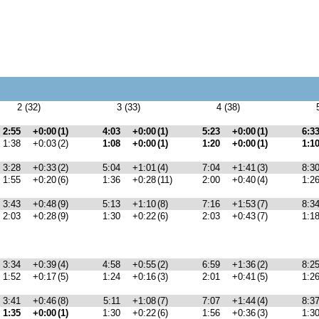
2 (32)
3 (33)
4 (38)
2:55
+0:00
(1)
4:03
+0:00
(1)
5:23
+0:00
(1)
6:3
1:38
+0:03
(2)
1:08
+0:00
(1)
1:20
+0:00
(1)
1:1
3:28
+0:33
(2)
5:04
+1:01
(4)
7:04
+1:41
(3)
8:3
1:55
+0:20
(6)
1:36
+0:28
(11)
2:00
+0:40
(4)
1:2
3:43
+0:48
(9)
5:13
+1:10
(8)
7:16
+1:53
(7)
8:3
2:03
+0:28
(9)
1:30
+0:22
(6)
2:03
+0:43
(7)
1:1
3:34
+0:39
(4)
4:58
+0:55
(2)
6:59
+1:36
(2)
8:2
1:52
+0:17
(5)
1:24
+0:16
(3)
2:01
+0:41
(5)
1:2
3:41
+0:46
(8)
5:11
+1:08
(7)
7:07
+1:44
(4)
8:3
1:35
+0:00
(1)
1:30
+0:22
(6)
1:56
+0:36
(3)
1:3