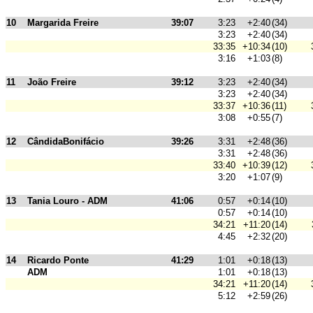
10
Margarida Freire
39:07
3:23
+2:40
(34)
3:23
+2:40
(34)
33:35
+10:34
(10)
3:16
+1:03
(8)
11
João Freire
39:12
3:23
+2:40
(34)
3:23
+2:40
(34)
33:37
+10:36
(11)
3:08
+0:55
(7)
12
CândidaBonifácio
39:26
3:31
+2:48
(36)
3:31
+2:48
(36)
33:40
+10:39
(12)
3:20
+1:07
(9)
13
Tania Louro - ADM
41:06
0:57
+0:14
(10)
0:57
+0:14
(10)
34:21
+11:20
(14)
4:45
+2:32
(20)
14
Ricardo Ponte
41:29
1:01
+0:18
(13)
ADM
1:01
+0:18
(13)
34:21
+11:20
(14)
5:12
+2:59
(26)