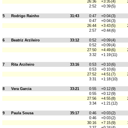
26:36
+3:35
(4)
2:52
+0:39
(5)
5
Rodrigo Rainho
31:43
0:47
+0:04
(3)
0:47
+0:04
(3)
26:44
+3:43
(5)
2:57
+0:44
(6)
6
Beatriz Arzileiro
33:12
0:52
+0:09
(4)
0:52
+0:09
(4)
27:50
+4:49
(6)
3:32
+1:19
(11)
7
Rita Arzileiro
33:16
0:53
+0:10
(6)
0:53
+0:10
(6)
27:52
+4:51
(7)
3:31
+1:18
(10)
8
Vera Garcia
33:21
0:55
+0:12
(9)
0:55
+0:12
(9)
27:56
+4:55
(8)
3:34
+1:21
(12)
9
Paula Sousa
35:17
0:46
+0:03
(2)
0:46
+0:03
(2)
30:16
+7:15
(9)
2:37
+0:24
(4)