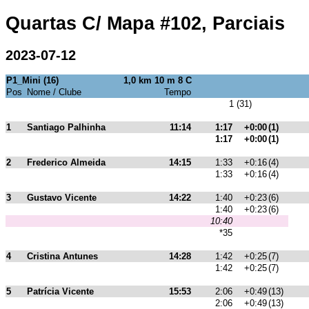
Quartas C/ Mapa #102, Parciais
2023-07-12
P1_Mini (16)
1,0 km 10 m 8 C
Pos
Nome / Clube
Tempo
1 (31)
1
Santiago Palhinha
11:14
1:17
+0:00
(1)
1:17
+0:00
(1)
2
Frederico Almeida
14:15
1:33
+0:16
(4)
1:33
+0:16
(4)
3
Gustavo Vicente
14:22
1:40
+0:23
(6)
1:40
+0:23
(6)
10:40
*35
4
Cristina Antunes
14:28
1:42
+0:25
(7)
1:42
+0:25
(7)
5
Patrícia Vicente
15:53
2:06
+0:49
(13)
2:06
+0:49
(13)