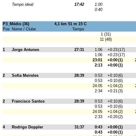
Tempo ideal:
17:42
1:00
0:40
P3_Médio (36)
4,1 km 51 m 15 C
Pos
Nome / Clube
Tempo
1 (31)
11 (48)
1
Jorge Antunes
27:31
1:06
+0:23
(17)
1:06
+0:23
(17)
23:01
+0:00
(1)
2:13
+0:00
(1)
2
Sofia Meireles
28:39
0:53
+0:10
(6)
0:53
+0:10
(6)
24:05
+1:04
(2)
2:34
+0:21
(3)
2
Francisco Santos
28:39
0:53
+0:10
(6)
0:53
+0:10
(6)
24:05
+1:04
(2)
2:33
+0:20
(2)
4
Rodrigo Doppler
31:37
0:43
+0:00
(1)
0:43
+0:00
(1)