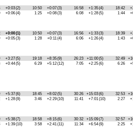
5
+0:03
(2)
10:50
+0:07
(3)
16:58
+1:35
(4)
18:42
+
0
+0:06
(4)
1:25
+0:08
(3)
6:08
+1:28
(5)
1:44
+
2
+0:00
(1)
10:50
+0:07
(3)
16:56
+1:33
(3)
18:39
+
9
+0:05
(3)
1:28
+0:11
(4)
6:06
+1:26
(4)
1:43
+
9
+3:27
(5)
19:18
+8:35
(9)
26:23
+11:00
(5)
32:49
+1
8
+0:44
(5)
6:29
+5:12
(12)
7:05
+2:25
(6)
6:26
+
9
+5:37
(6)
18:45
+8:02
(5)
30:26
+15:03
(6)
32:53
+1
2
+1:28
(9)
3:46
+2:29
(10)
11:41
+7:01
(10)
2:27
+
0
+5:38
(7)
18:58
+8:15
(6)
30:32
+15:09
(7)
32:57
+1
3
+1:39
(10)
3:58
+2:41
(11)
11:34
+6:54
(9)
2:25
+