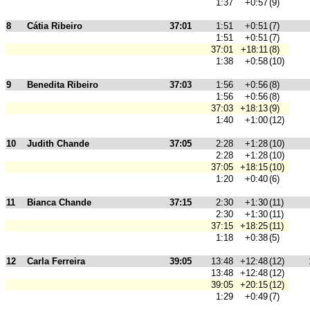
1:37
+0:57
(9)
8
Cátia Ribeiro
37:01
1:51
+0:51
(7)
1:51
+0:51
(7)
37:01
+18:11
(8)
1:38
+0:58
(10)
9
Benedita Ribeiro
37:03
1:56
+0:56
(8)
1:56
+0:56
(8)
37:03
+18:13
(9)
1:40
+1:00
(12)
10
Judith Chande
37:05
2:28
+1:28
(10)
2:28
+1:28
(10)
37:05
+18:15
(10)
1:20
+0:40
(6)
11
Bianca Chande
37:15
2:30
+1:30
(11)
2:30
+1:30
(11)
37:15
+18:25
(11)
1:18
+0:38
(5)
12
Carla Ferreira
39:05
13:48
+12:48
(12)
13:48
+12:48
(12)
39:05
+20:15
(12)
1:29
+0:49
(7)