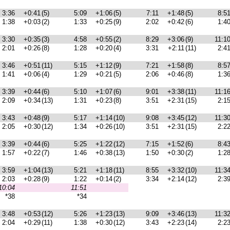
3:36
+0:41
(5)
5:09
+1:06
(5)
7:11
+1:48
(5)
8:5
1:38
+0:03
(2)
1:33
+0:25
(9)
2:02
+0:42
(6)
1:4
3:30
+0:35
(3)
4:58
+0:55
(2)
8:29
+3:06
(9)
11:1
2:01
+0:26
(8)
1:28
+0:20
(4)
3:31
+2:11
(11)
2:4
3:46
+0:51
(11)
5:15
+1:12
(9)
7:21
+1:58
(8)
8:5
1:41
+0:06
(4)
1:29
+0:21
(5)
2:06
+0:46
(8)
1:3
3:39
+0:44
(6)
5:10
+1:07
(6)
9:01
+3:38
(11)
11:1
2:09
+0:34
(13)
1:31
+0:23
(8)
3:51
+2:31
(15)
2:1
3:43
+0:48
(9)
5:17
+1:14
(10)
9:08
+3:45
(12)
11:3
2:05
+0:30
(12)
1:34
+0:26
(10)
3:51
+2:31
(15)
2:2
3:39
+0:44
(6)
5:25
+1:22
(12)
7:15
+1:52
(6)
8:4
1:57
+0:22
(7)
1:46
+0:38
(13)
1:50
+0:30
(2)
1:2
3:59
+1:04
(13)
5:21
+1:18
(11)
8:55
+3:32
(10)
11:3
2:03
+0:28
(9)
1:22
+0:14
(2)
3:34
+2:14
(12)
2:3
10:04
11:51
*38
*34
3:48
+0:53
(12)
5:26
+1:23
(13)
9:09
+3:46
(13)
11:3
2:04
+0:29
(11)
1:38
+0:30
(12)
3:43
+2:23
(14)
2:2