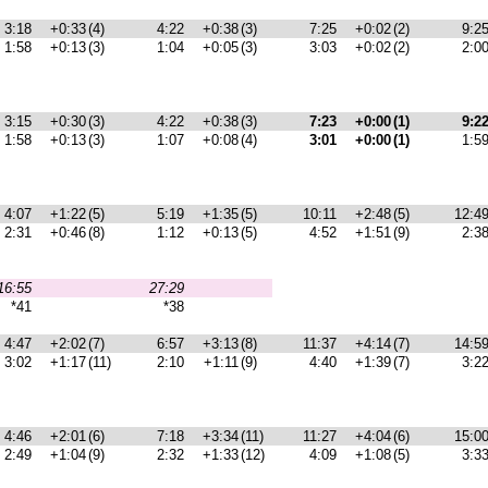
3:18
+0:33
(4)
4:22
+0:38
(3)
7:25
+0:02
(2)
9:2
1:58
+0:13
(3)
1:04
+0:05
(3)
3:03
+0:02
(2)
2:0
3:15
+0:30
(3)
4:22
+0:38
(3)
7:23
+0:00
(1)
9:2
1:58
+0:13
(3)
1:07
+0:08
(4)
3:01
+0:00
(1)
1:5
4:07
+1:22
(5)
5:19
+1:35
(5)
10:11
+2:48
(5)
12:4
2:31
+0:46
(8)
1:12
+0:13
(5)
4:52
+1:51
(9)
2:3
16:55
27:29
*41
*38
4:47
+2:02
(7)
6:57
+3:13
(8)
11:37
+4:14
(7)
14:5
3:02
+1:17
(11)
2:10
+1:11
(9)
4:40
+1:39
(7)
3:2
4:46
+2:01
(6)
7:18
+3:34
(11)
11:27
+4:04
(6)
15:0
2:49
+1:04
(9)
2:32
+1:33
(12)
4:09
+1:08
(5)
3:3