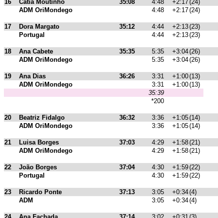
16
Cátia Moutinho
35:08
4:48
+2:17
(24)
ADM OriMondego
4:48
+2:17
(24)
17
Dora Margato
35:12
4:44
+2:13
(23)
Portugal
4:44
+2:13
(23)
18
Ana Cabete
35:35
5:35
+3:04
(26)
ADM OriMondego
5:35
+3:04
(26)
19
Ana Dias
36:26
3:31
+1:00
(13)
ADM OriMondego
3:31
+1:00
(13)
35:39
*200
20
Beatriz Fidalgo
36:32
3:36
+1:05
(14)
ADM OriMondego
3:36
+1:05
(14)
21
Luisa Borges
37:03
4:29
+1:58
(21)
ADM OriMondego
4:29
+1:58
(21)
22
João Borges
37:04
4:30
+1:59
(22)
Portugal
4:30
+1:59
(22)
23
Ricardo Ponte
37:13
3:05
+0:34
(4)
ADM
3:05
+0:34
(4)
24
Ana Fachada
37:14
3:02
+0:31
(3)