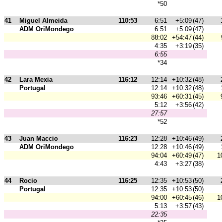
*50
41
Miguel Almeida
110:53
6:51
+5:09
(47)
ADM OriMondego
6:51
+5:09
(47)
88:02
+54:47
(44)
4:35
+3:19
(35)
6:55
*34
42
Lara Mexia
116:12
12:14
+10:32
(48)
Portugal
12:14
+10:32
(48)
93:46
+60:31
(45)
5:12
+3:56
(42)
27:57
*52
43
Juan Maccio
116:23
12:28
+10:46
(49)
ADM OriMondego
12:28
+10:46
(49)
94:04
+60:49
(47)
1
4:43
+3:27
(38)
44
Rocio
116:25
12:35
+10:53
(50)
Portugal
12:35
+10:53
(50)
94:00
+60:45
(46)
1
5:13
+3:57
(43)
22:35