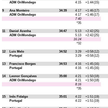
ADM OriMondego
4:15
+1:44
(15)
9
Ana Monteiro
34:39
4:17
+1:46
(17)
ADM OriMondego
4:17
+1:46
(17)
7:40
*35
11
Daniel Azenha
34:47
5:13
+2:42
(25)
ADM OriMondego
5:13
+2:42
(25)
16:24
*32
12
Luis Melo
34:52
3:29
+0:58
(12)
Portugal
3:29
+0:58
(12)
13
Francisco Borges
34:53
4:16
+1:45
(16)
Portugal
4:16
+1:45
(16)
14
Leonor Gonçalves
35:00
4:21
+1:50
(18)
ADM OriMondego
4:21
+1:50
(18)
8:16
*35
15
Inês Fidalgo
35:01
4:22
+1:51
(19)
Portugal
4:22
+1:51
(19)