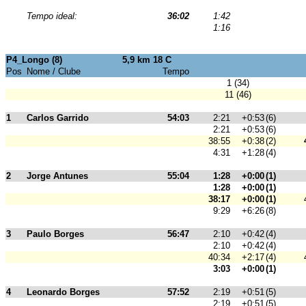
Tempo ideal:
36:02
1:42
1:16
P4_Longo (8)
5,9 km 18 C
Pos
Nome / Clube
Tempo
1 (34)
11 (46)
1
Carlos Garrido
54:03
2:21
+0:53
(6)
2:21
+0:53
(6)
38:55
+0:38
(2)
4:31
+1:28
(4)
2
Jorge Antunes
55:04
1:28
+0:00
(1)
1:28
+0:00
(1)
38:17
+0:00
(1)
9:29
+6:26
(8)
3
Paulo Borges
56:47
2:10
+0:42
(4)
2:10
+0:42
(4)
40:34
+2:17
(4)
3:03
+0:00
(1)
4
Leonardo Borges
57:52
2:19
+0:51
(5)
2:19
+0:51
(5)