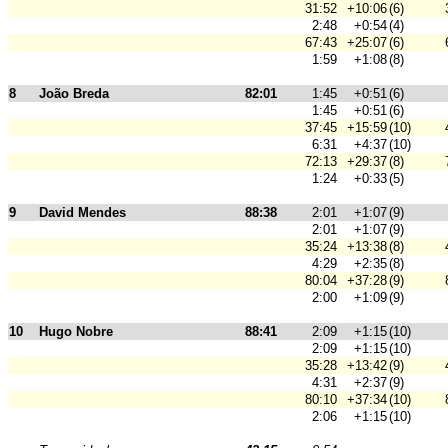
31:52
+10:06
(6)
2:48
+0:54
(4)
67:43
+25:07
(6)
1:59
+1:08
(8)
8
João Breda
82:01
1:45
+0:51
(6)
1:45
+0:51
(6)
37:45
+15:59
(10)
6:31
+4:37
(10)
72:13
+29:37
(8)
1:24
+0:33
(5)
9
David Mendes
88:38
2:01
+1:07
(9)
2:01
+1:07
(9)
35:24
+13:38
(8)
4:29
+2:35
(8)
80:04
+37:28
(9)
2:00
+1:09
(9)
10
Hugo Nobre
88:41
2:09
+1:15
(10)
2:09
+1:15
(10)
35:28
+13:42
(9)
4:31
+2:37
(9)
80:10
+37:34
(10)
2:06
+1:15
(10)