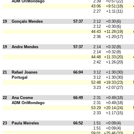
ADM OriMondego
2:39
+0:57
(22)
43:06
+9:51
(18)
2:27
+1:11
(11)
19
Gonçalo Mendes
57:37
2:12
+0:30
(6)
2:12
+0:30
(6)
44:43
+11:28
(19)
2:36
+1:20
(17)
19
Andre Mendes
57:37
2:14
+0:32
(8)
2:14
+0:32
(8)
44:48
+11:33
(20)
2:42
+1:26
(20)
21
Rafael Joanes
66:04
3:12
+1:30
(30)
Portugal
3:12
+1:30
(30)
52:48
+19:33
(23)
3:23
+2:07
(27)
22
Ana Cosme
66:49
2:31
+0:49
(18)
ADM OriMondego
2:31
+0:49
(18)
53:29
+20:14
(24)
2:33
+1:17
(15)
23
Paula Meireles
66:52
1:51
+0:09
(4)
1:51
+0:09
(4)
59:01
+25:46
(33)