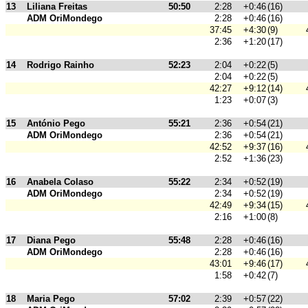
13
Liliana Freitas
50:50
2:28
+0:46
(16)
ADM OriMondego
2:28
+0:46
(16)
37:45
+4:30
(9)
2:36
+1:20
(17)
14
Rodrigo Rainho
52:23
2:04
+0:22
(5)
2:04
+0:22
(5)
42:27
+9:12
(14)
1:23
+0:07
(3)
15
António Pego
55:21
2:36
+0:54
(21)
ADM OriMondego
2:36
+0:54
(21)
42:52
+9:37
(16)
2:52
+1:36
(23)
16
Anabela Colaso
55:22
2:34
+0:52
(19)
ADM OriMondego
2:34
+0:52
(19)
42:49
+9:34
(15)
2:16
+1:00
(8)
17
Diana Pego
55:48
2:28
+0:46
(16)
ADM OriMondego
2:28
+0:46
(16)
43:01
+9:46
(17)
1:58
+0:42
(7)
18
Maria Pego
57:02
2:39
+0:57
(22)