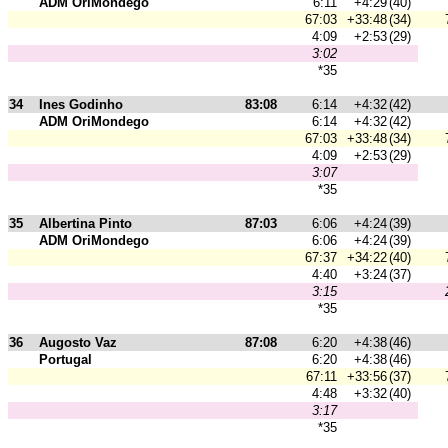
ADM OriMondego
6:11
+4:29
(40)
67:03
+33:48
(34)
4:09
+2:53
(29)
3:02
*35
34
Ines Godinho
83:08
6:14
+4:32
(42)
ADM OriMondego
6:14
+4:32
(42)
67:03
+33:48
(34)
4:09
+2:53
(29)
3:07
*35
35
Albertina Pinto
87:03
6:06
+4:24
(39)
ADM OriMondego
6:06
+4:24
(39)
67:37
+34:22
(40)
4:40
+3:24
(37)
3:15
*35
36
Augosto Vaz
87:08
6:20
+4:38
(46)
Portugal
6:20
+4:38
(46)
67:11
+33:56
(37)
4:48
+3:32
(40)
3:17
*35