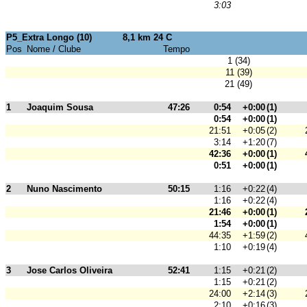
3:03
P5_Extra Longo (10)
8,1 km 24 C
Pos
Nome / Clube
Tempo
1 (34)
11 (39)
21 (49)
1
Joaquim Sousa
47:26
0:54
+0:00
(1)
0:54
+0:00
(1)
21:51
+0:05
(2)
3:14
+1:20
(7)
42:36
+0:00
(1)
0:51
+0:00
(1)
2
Nuno Nascimento
50:15
1:16
+0:22
(4)
1:16
+0:22
(4)
21:46
+0:00
(1)
1:54
+0:00
(1)
44:35
+1:59
(2)
1:10
+0:19
(4)
3
Jose Carlos Oliveira
52:41
1:15
+0:21
(2)
1:15
+0:21
(2)
24:00
+2:14
(3)
2:10
+0:16
(3)