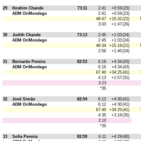
29
Ibrahim Chande
73:11
2:41
+0:59
(23)
ADM OriMondego
2:41
+0:59
(23)
48:47
+15:32
(22)
3:03
+1:47
(26)
30
Judith Chande
73:13
2:45
+1:03
(24)
ADM OriMondego
2:45
+1:03
(24)
48:34
+15:19
(21)
2:56
+1:40
(24)
31
Bernardo Pereira
82:53
6:16
+4:34
(43)
ADM OriMondego
6:16
+4:34
(43)
67:40
+34:25
(41)
4:13
+2:57
(31)
3:23
*35
32
José Simão
82:54
6:12
+4:30
(41)
ADM OriMondego
6:12
+4:30
(41)
67:40
+34:25
(41)
4:35
+3:19
(35)
3:10
*35
33
Sofia Pereira
82:59
6:11
+4:29
(40)