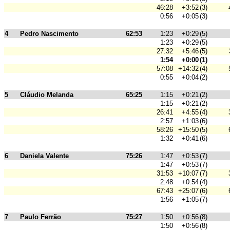
46:28
+3:52
(3)
0:56
+0:05
(3)
4
Pedro Nascimento
62:53
1:23
+0:29
(5)
1:23
+0:29
(5)
27:32
+5:46
(5)
1:54
+0:00
(1)
57:08
+14:32
(4)
0:55
+0:04
(2)
5
Cláudio Melanda
65:25
1:15
+0:21
(2)
1:15
+0:21
(2)
26:41
+4:55
(4)
2:57
+1:03
(6)
58:26
+15:50
(5)
1:32
+0:41
(6)
6
Daniela Valente
75:26
1:47
+0:53
(7)
1:47
+0:53
(7)
31:53
+10:07
(7)
2:48
+0:54
(4)
67:43
+25:07
(6)
1:56
+1:05
(7)
7
Paulo Ferrão
75:27
1:50
+0:56
(8)
1:50
+0:56
(8)