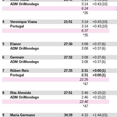
ADM OriMondego
3:14
+0:43
(10)
6:24
*35
4
Veronique Viana
21:51
3:14
+0:43
(10)
Portugal
3:14
+0:43
(10)
6:37
*35
5
Elanor
27:30
3:08
+0:37
(6)
ADM OriMondego
3:08
+0:37
(6)
6
Germain
27:32
3:08
+0:37
(6)
ADM OriMondego
3:08
+0:37
(6)
7
Rúben Reis
27:35
2:31
+0:00
(1)
Portugal
2:31
+0:00
(1)
22:25
*47
8
Rita Almeida
27:51
2:46
+0:15
(2)
ADM OriMondego
2:46
+0:15
(2)
22:46
*47
9
Maria Germano
34:39
4:15
+1:44
(15)