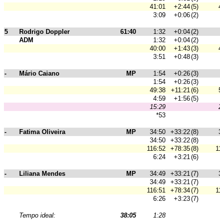
41:01
+2:44
(5)
3:09
+0:06
(2)
5
Rodrigo Doppler
61:40
1:32
+0:04
(2)
ADM
1:32
+0:04
(2)
40:00
+1:43
(3)
3:51
+0:48
(3)
-
Mário Caiano
MP
1:54
+0:26
(3)
1:54
+0:26
(3)
49:38
+11:21
(6)
4:59
+1:56
(5)
15:29
*53
-
Fatima Oliveira
MP
34:50
+33:22
(8)
34:50
+33:22
(8)
116:52
+78:35
(8)
1
6:24
+3:21
(6)
-
Liliana Mendes
MP
34:49
+33:21
(7)
34:49
+33:21
(7)
116:51
+78:34
(7)
1
6:26
+3:23
(7)
Tempo ideal:
38:05
1:28