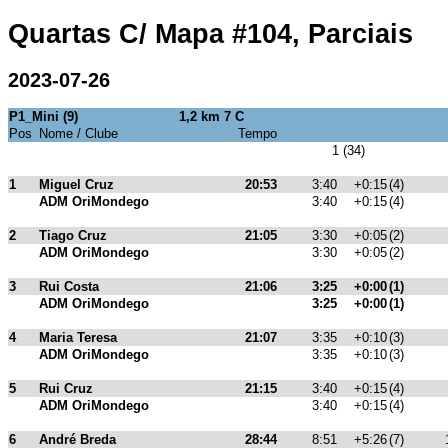
Quartas C/ Mapa #104, Parciais
2023-07-26
P1_Mini (9)
1,2 km 7 C
Pos
Nome / Clube
Tempo
1 (34)
1
Miguel Cruz
20:53
3:40
+0:15
(4)
ADM OriMondego
3:40
+0:15
(4)
2
Tiago Cruz
21:05
3:30
+0:05
(2)
ADM OriMondego
3:30
+0:05
(2)
3
Rui Costa
21:06
3:25
+0:00
(1)
ADM OriMondego
3:25
+0:00
(1)
4
Maria Teresa
21:07
3:35
+0:10
(3)
ADM OriMondego
3:35
+0:10
(3)
5
Rui Cruz
21:15
3:40
+0:15
(4)
ADM OriMondego
3:40
+0:15
(4)
6
André Breda
28:44
8:51
+5:26
(7)