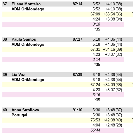
37
Eliana Monteiro
87:14
5:52
+4:10
(38)
ADM OriMondego
5:52
+4:10
(38)
67:09
+33:54
(36)
4:24
+3:08
(34)
3:18
*35
38
Paula Santos
87:17
6:18
+4:36
(44)
ADM OriMondego
6:18
+4:36
(44)
67:31
+34:16
(39)
4:23
+3:07
(32)
3:14
*35
39
Lia Vaz
87:39
6:18
+4:36
(44)
ADM OriMondego
6:18
+4:36
(44)
67:24
+34:09
(38)
4:23
+3:07
(32)
3:16
*35
40
Anna Stroilova
91:10
5:30
+3:48
(37)
Portugal
5:30
+3:48
(37)
75:53
+42:38
(43)
4:04
+2:48
(28)
66:44