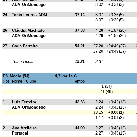
ADM OriMondego
3:02
+0:31
(3)
24
Tania Louro - ADM
37:14
3:07
+0:36
(5)
3:07
+0:36
(5)
26
Cláudia Machado
37:33
4:28
+1:57
(20)
ADM OriMondego
4:28
+1:57
(20)
27
Carla Ferreira
54:21
27:20
+24:49
(27)
27:20
+24:49
(27)
Tempo ideal:
19:21
2:31
P3_Medio (54)
4,3 km 14 C
Pos
Nome / Clube
Tempo
1 (34)
11 (49)
1
Luis Ferreira
42:36
2:24
+0:42
(13)
ADM OriMondego
2:24
+0:42
(13)
33:15
+0:00
(1)
1:17
+0:01
(2)
2
Ana Arzileiro
44:00
2:27
+0:45
(15)
Portugal
2:27
+0:45
(15)