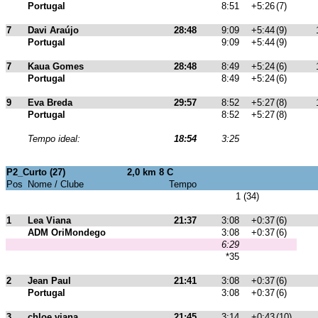
Portugal
8:51
+5:26
(7)
7
Davi Araújo
28:48
9:09
+5:44
(9)
Portugal
9:09
+5:44
(9)
7
Kaua Gomes
28:48
8:49
+5:24
(6)
Portugal
8:49
+5:24
(6)
9
Eva Breda
29:57
8:52
+5:27
(8)
Portugal
8:52
+5:27
(8)
Tempo ideal:
18:54
3:25
P2_Curto (27)
2,0 km 8 C
Pos
Nome / Clube
Tempo
1 (34)
1
Lea Viana
21:37
3:08
+0:37
(6)
ADM OriMondego
3:08
+0:37
(6)
6:29
*35
2
Jean Paul
21:41
3:08
+0:37
(6)
Portugal
3:08
+0:37
(6)
3
chloe viana
21:45
3:14
+0:43
(10)