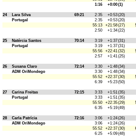
1:16
+0:00
(1)
24
Lara Silva
69:21
2:35
+0:53
(20)
Portugal
2:35
+0:53
(20)
55:13
+21:58
(27)
2:50
+1:34
(22)
25
Natércia Santos
70:14
3:19
+1:37
(31)
Portugal
3:19
+1:37
(31)
55:56
+22:41
(32)
2:57
+1:41
(25)
26
Susana Claro
72:14
3:30
+1:48
(34)
ADM OriMondego
3:30
+1:48
(34)
55:52
+22:37
(30)
6:39
+5:23
(50)
27
Carina Freitas
72:15
3:33
+1:51
(35)
Portugal
3:33
+1:51
(35)
55:50
+22:35
(29)
6:35
+5:19
(49)
28
Carla Patrícia
72:16
3:06
+1:24
(26)
ADM OriMondego
3:06
+1:24
(26)
55:52
+22:37
(30)
6:25
+5:09
(48)