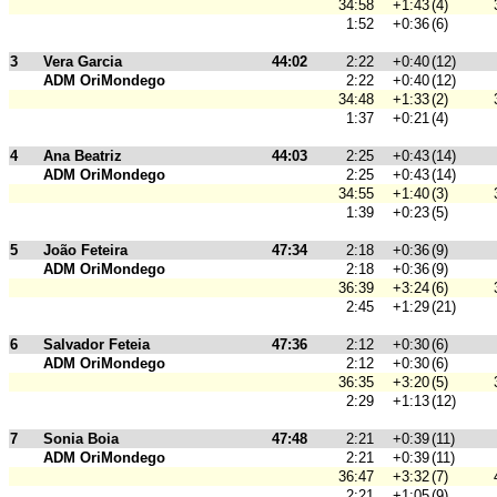
34:58
+1:43
(4)
1:52
+0:36
(6)
3
Vera Garcia
44:02
2:22
+0:40
(12)
ADM OriMondego
2:22
+0:40
(12)
34:48
+1:33
(2)
1:37
+0:21
(4)
4
Ana Beatriz
44:03
2:25
+0:43
(14)
ADM OriMondego
2:25
+0:43
(14)
34:55
+1:40
(3)
1:39
+0:23
(5)
5
João Feteira
47:34
2:18
+0:36
(9)
ADM OriMondego
2:18
+0:36
(9)
36:39
+3:24
(6)
2:45
+1:29
(21)
6
Salvador Feteia
47:36
2:12
+0:30
(6)
ADM OriMondego
2:12
+0:30
(6)
36:35
+3:20
(5)
2:29
+1:13
(12)
7
Sonia Boia
47:48
2:21
+0:39
(11)
ADM OriMondego
2:21
+0:39
(11)
36:47
+3:32
(7)
2:21
+1:05
(9)