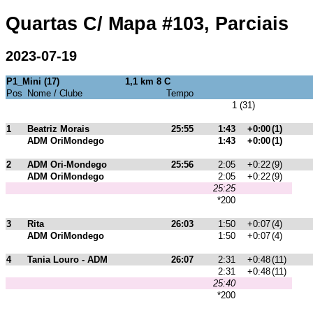
Quartas C/ Mapa #103, Parciais
2023-07-19
P1_Mini (17)
1,1 km 8 C
Pos
Nome / Clube
Tempo
1 (31)
1
Beatriz Morais
25:55
1:43
+0:00
(1)
ADM OriMondego
1:43
+0:00
(1)
2
ADM Ori-Mondego
25:56
2:05
+0:22
(9)
ADM OriMondego
2:05
+0:22
(9)
25:25
*200
3
Rita
26:03
1:50
+0:07
(4)
ADM OriMondego
1:50
+0:07
(4)
4
Tania Louro - ADM
26:07
2:31
+0:48
(11)
2:31
+0:48
(11)
25:40
*200