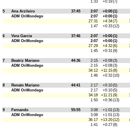
1:33
+0:19
(7)
5
Ana Arzileiro
37:45
2:07
+0:00
(1)
ADM OriMondego
2:07
+0:00
(1)
27:31
+4:34
(7)
1:47
+0:33
(12)
6
Vera Garcia
37:46
2:07
+0:00
(1)
ADM OriMondego
2:07
+0:00
(1)
27:29
+4:32
(6)
1:45
+0:31
(9)
7
Beatriz Mariano
44:36
2:15
+0:08
(3)
ADM OriMondego
2:15
+0:08
(3)
34:12
+11:15
(8)
1:46
+0:32
(10)
8
Renato Mariano
44:41
2:17
+0:10
(5)
ADM OriMondego
2:17
+0:10
(5)
34:18
+11:21
(9)
1:50
+0:36
(13)
9
Fernando
55:55
3:08
+1:01
(13)
ADM OriMondego
3:08
+1:01
(13)
36:17
+13:20
(12)
1:41
+0:27
(8)