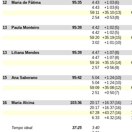
12
Maria de Fátima
95:35
4:43
+1:03
(6)
4:43
+1:03
(6)
59:11
+35:10
(13)
2:54
+0:53
(8)
13
Paula Monteiro
95:39
4:42
+1:02
(5)
4:42
+1:02
(5)
59:20
+35:19
(15)
3:02
+1:01
(10)
13
Liliana Mendes
95:39
4:47
+1:07
(8)
4:47
+1:07
(8)
59:16
+35:15
(14)
2:57
+0:56
(9)
15
Ana Saborano
95:42
5:04
+1:24
(10)
5:04
+1:24
(10)
59:09
+35:08
(12)
2:51
+0:50
(7)
16
Maria Alcina
103:36
20:17
+16:37
(16)
20:17
+16:37
(16)
67:28
+43:27
(16)
6:33
+4:32
(16)
Tempo ideal:
37:25
3:40