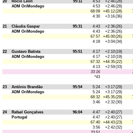
20
Rocio Leon
95:11
4:53
+2:46
(28)
ADM OriMondego
4:53
+2:46
(28)
68:09
+45:12
(28)
4:30
+3:16
(36)
21
Cláudia Gaspar
95:31
4:43
+2:36
(26)
ADM OriMondego
4:43
+2:36
(26)
67:57
+45:00
(26)
4:18
+3:04
(34)
22
Gustavo Batista
95:51
4:17
+2:10
(19)
ADM OriMondego
4:17
+2:10
(19)
67:32
+44:35
(22)
4:13
+2:59
(33)
33:16
*43
23
António Brandão
95:54
5:24
+3:17
(29)
ADM OriMondego
5:24
+3:17
(29)
68:32
+45:35
(29)
3:46
+2:32
(30)
24
Rafael Gonçalves
96:04
4:47
+2:40
(27)
Portugal
4:47
+2:40
(27)
67:40
+44:43
(23)
3:56
+2:42
(32)
33:51