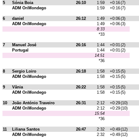
5
Sónia Boia
26:10
1:59
+0:16
(7)
ADM OriMondego
1:59
+0:16
(7)
6
daniel
26:12
1:49
+0:06
(3)
ADM OriMondego
1:49
+0:06
(3)
8:33
*33
7
Manuel José
26:16
1:44
+0:01
(2)
Portugal
1:44
+0:01
(2)
14:51
*36
8
Sergio Loiro
26:18
1:58
+0:15
(5)
ADM OriMondego
1:58
+0:15
(5)
9
Vânia
26:22
1:58
+0:15
(5)
ADM OriMondego
1:58
+0:15
(5)
10
João António Traveiro
26:31
2:12
+0:29
(10)
ADM OriMondego
2:12
+0:29
(10)
15:54
*36
11
Liliana Santos
26:47
2:32
+0:49
(12)
ADM OriMondego
2:32
+0:49
(12)