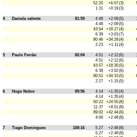
52:25
+6:07
(3)
1:31
+0:19
(3)
4
Daniela valente
81:59
4:48
+2:09
(5)
4:48
+2:09
(5)
43:54
+18:27
(4)
6:39
+3:03
(7)
80:46
+34:28
(4)
2:23
+1:11
(4)
5
Paulo Ferrão
82:04
4:51
+2:12
(6)
4:51
+2:12
(6)
43:57
+18:30
(5)
6:38
+3:02
(6)
80:51
+34:33
(5)
2:27
+1:15
(5)
6
Hugo Nobre
89:56
4:14
+1:35
(4)
4:14
+1:35
(4)
50:22
+24:55
(8)
11:37
+8:01
(8)
89:02
+42:44
(6)
4:00
+2:48
(8)
7
Tiago Domingues
100:16
5:27
+2:48
(8)
5:27
+2:48
(8)