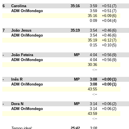
6
Carolina
35:16
3:59
+0:51
(7)
ADM OriMondego
3:59
+0:51
(7)
35:16
+6:09
(6)
0:09
+0:04
(4)
7
João Jesus
35:19
3:54
+0:46
(6)
ADM OriMondego
3:54
+0:46
(6)
35:19
+6:12
(7)
0:15
+0:10
(5)
-
João Feteira
MP
4:04
+0:56
(9)
ADM OriMondego
4:04
+0:56
(9)
30:36
-:--
-
Inês R
MP
3:08
+0:00
(1)
ADM OriMondego
3:08
+0:00
(1)
43:55
-:--
-
Dora N
MP
3:14
+0:06
(2)
ADM OriMondego
3:14
+0:06
(2)
43:59
-:--
Tempo ideal:
25:42
3:08