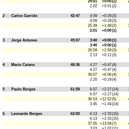
24:01
+0:00
(1)
2:02
+0:01
(2)
2
Carlos Garrido
42:47
4:09
+0:29
(3)
4:09
+0:29
(3)
25:49
+1:48
(2)
2:01
+0:00
(1)
3
Jorge Antunes
45:07
3:40
+0:00
(1)
3:40
+0:00
(1)
26:59
+2:58
(3)
2:13
+0:12
(3)
4
Mario Caiano
48:36
4:27
+0:47
(4)
4:27
+0:47
(4)
30:07
+6:06
(4)
2:20
+0:19
(4)
5
Paulo Borges
61:58
6:07
+2:27
(14)
6:07
+2:27
(14)
36:53
+12:52
(5)
3:45
+1:44
(14)
6
Leonardo Borges
62:00
6:13
+2:33
(15)
6:13
+2:33
(15)
37:05
+13:04
(7)
3:03
+1:02
(11)