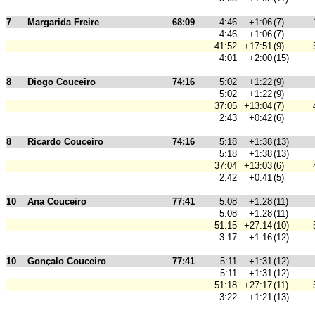
7
Margarida Freire
68:09
4:46
+1:06
(7)
4:46
+1:06
(7)
41:52
+17:51
(9)
4:01
+2:00
(15)
8
Diogo Couceiro
74:16
5:02
+1:22
(9)
5:02
+1:22
(9)
37:05
+13:04
(7)
2:43
+0:42
(6)
8
Ricardo Couceiro
74:16
5:18
+1:38
(13)
5:18
+1:38
(13)
37:04
+13:03
(6)
2:42
+0:41
(5)
10
Ana Couceiro
77:41
5:08
+1:28
(11)
5:08
+1:28
(11)
51:15
+27:14
(10)
3:17
+1:16
(12)
10
Gonçalo Couceiro
77:41
5:11
+1:31
(12)
5:11
+1:31
(12)
51:18
+27:17
(11)
3:22
+1:21
(13)