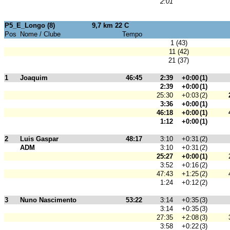
2:01
P5_E_Longo (8)
9,7 km 22 C
Pos
Nome / Clube
Tempo
1 (43)
11 (42)
21 (37)
1
Joaquim
46:45
2:39
+0:00
(1)
2:39
+0:00
(1)
25:30
+0:03
(2)
3:36
+0:00
(1)
46:18
+0:00
(1)
1:12
+0:00
(1)
2
Luis Gaspar
48:17
3:10
+0:31
(2)
ADM
3:10
+0:31
(2)
25:27
+0:00
(1)
3:52
+0:16
(2)
47:43
+1:25
(2)
1:24
+0:12
(2)
3
Nuno Nascimento
53:22
3:14
+0:35
(3)
3:14
+0:35
(3)
27:35
+2:08
(3)
3:58
+0:22
(3)