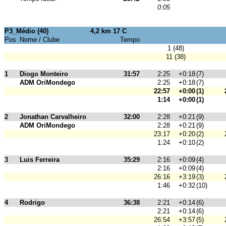
0:05
P3_Médio (40)
4,2 km 17 C
Pos
Nome / Clube
Tempo
1 (48)
11 (38)
1
Diogo Monteiro
31:57
2:25
+0:18
(7)
ADM OriMondego
2:25
+0:18
(7)
22:57
+0:00
(1)
1:14
+0:00
(1)
2
Jonathan Carvalheiro
32:00
2:28
+0:21
(9)
ADM OriMondego
2:28
+0:21
(9)
23:17
+0:20
(2)
1:24
+0:10
(2)
3
Luis Ferreira
35:29
2:16
+0:09
(4)
2:16
+0:09
(4)
26:16
+3:19
(3)
1:46
+0:32
(10)
4
Rodrigo
36:38
2:21
+0:14
(6)
2:21
+0:14
(6)
26:54
+3:57
(5)