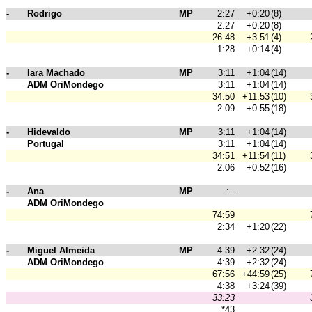
-
Rodrigo
MP
2:27
+0:20
(8)
2:27
+0:20
(8)
26:48
+3:51
(4)
1:28
+0:14
(4)
-
Iara Machado
MP
3:11
+1:04
(14)
ADM OriMondego
3:11
+1:04
(14)
34:50
+11:53
(10)
2:09
+0:55
(18)
-
Hidevaldo
MP
3:11
+1:04
(14)
Portugal
3:11
+1:04
(14)
34:51
+11:54
(11)
2:06
+0:52
(16)
-
Ana
MP
-:--
ADM OriMondego
74:59
2:34
+1:20
(22)
-
Miguel Almeida
MP
4:39
+2:32
(24)
ADM OriMondego
4:39
+2:32
(24)
67:56
+44:59
(25)
4:38
+3:24
(39)
33:23
*43