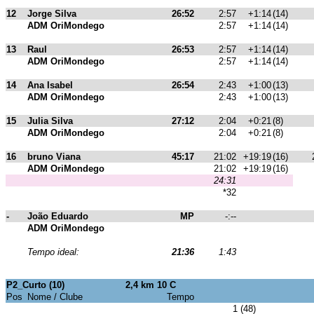
12
Jorge Silva
26:52
2:57
+1:14
(14)
ADM OriMondego
2:57
+1:14
(14)
13
Raul
26:53
2:57
+1:14
(14)
ADM OriMondego
2:57
+1:14
(14)
14
Ana Isabel
26:54
2:43
+1:00
(13)
ADM OriMondego
2:43
+1:00
(13)
15
Julia Silva
27:12
2:04
+0:21
(8)
ADM OriMondego
2:04
+0:21
(8)
16
bruno Viana
45:17
21:02
+19:19
(16)
ADM OriMondego
21:02
+19:19
(16)
24:31
*32
-
João Eduardo
MP
-:--
ADM OriMondego
Tempo ideal:
21:36
1:43
P2_Curto (10)
2,4 km 10 C
Pos
Nome / Clube
Tempo
1 (48)