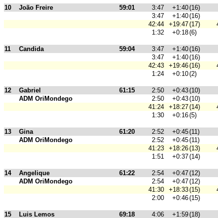
10
João Freire
59:01
3:47
+1:40
(16)
3:47
+1:40
(16)
42:44
+19:47
(17)
1:32
+0:18
(6)
11
Candida
59:04
3:47
+1:40
(16)
3:47
+1:40
(16)
42:43
+19:46
(16)
1:24
+0:10
(2)
12
Gabriel
61:15
2:50
+0:43
(10)
ADM OriMondego
2:50
+0:43
(10)
41:24
+18:27
(14)
1:30
+0:16
(5)
13
Gina
61:20
2:52
+0:45
(11)
ADM OriMondego
2:52
+0:45
(11)
41:23
+18:26
(13)
1:51
+0:37
(14)
14
Angelique
61:22
2:54
+0:47
(12)
ADM OriMondego
2:54
+0:47
(12)
41:30
+18:33
(15)
2:00
+0:46
(15)
15
Luis Lemos
69:18
4:06
+1:59
(18)