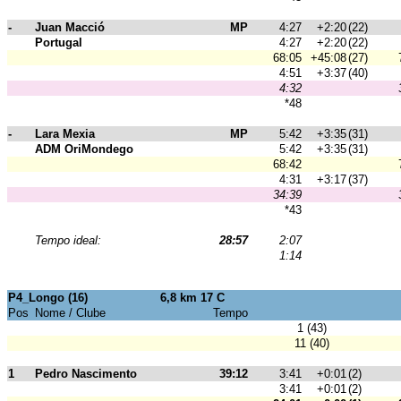
-
Juan Macció
MP
4:27
+2:20
(22)
Portugal
4:27
+2:20
(22)
68:05
+45:08
(27)
4:51
+3:37
(40)
4:32
*48
-
Lara Mexia
MP
5:42
+3:35
(31)
ADM OriMondego
5:42
+3:35
(31)
68:42
4:31
+3:17
(37)
34:39
*43
Tempo ideal:
28:57
2:07
1:14
P4_Longo (16)
6,8 km 17 C
Pos
Nome / Clube
Tempo
1 (43)
11 (40)
1
Pedro Nascimento
39:12
3:41
+0:01
(2)
3:41
+0:01
(2)