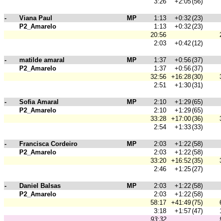
3:26
+2:05
(56)
-
Viana Paul
MP
1:13
+0:32
(23)
P2_Amarelo
1:13
+0:32
(23)
20:56
2:03
+0:42
(12)
-
matilde amaral
MP
1:37
+0:56
(37)
P2_Amarelo
1:37
+0:56
(37)
32:56
+16:28
(30)
2:51
+1:30
(31)
-
Sofia Amaral
MP
2:10
+1:29
(65)
P2_Amarelo
2:10
+1:29
(65)
33:28
+17:00
(36)
2:54
+1:33
(33)
-
Francisca Cordeiro
MP
2:03
+1:22
(58)
P2_Amarelo
2:03
+1:22
(58)
33:20
+16:52
(35)
2:46
+1:25
(27)
-
Daniel Balsas
MP
2:03
+1:22
(58)
P2_Amarelo
2:03
+1:22
(58)
58:17
+41:49
(75)
3:18
+1:57
(47)
93:32