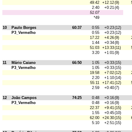
49:42
+12:12
(9)
2:40
+0:21
(4)
51:07
*49
10
Paulo Borges
60:37
0:55
+0:23
(12)
P3_Vermelho
0:55
+0:23
(12)
17:22
+4:26
(9)
1:44
+0:34
(8)
51:03
+13:33
(11)
3:20
+1:01
(9)
11
Mário Caiano
66:50
1:05
+0:33
(15)
P3_Vermelho
1:05
+0:33
(15)
19:58
+7:02
(12)
2:20
+1:10
(14)
55:11
+17:41
(12)
2:59
+0:40
(7)
12
João Campos
74:25
0:48
+0:16
(9)
P3_Vermelho
0:48
+0:16
(9)
22:37
+9:41
(15)
1:55
+0:45
(10)
62:00
+24:30
(15)
5:10
+2:51
(15)