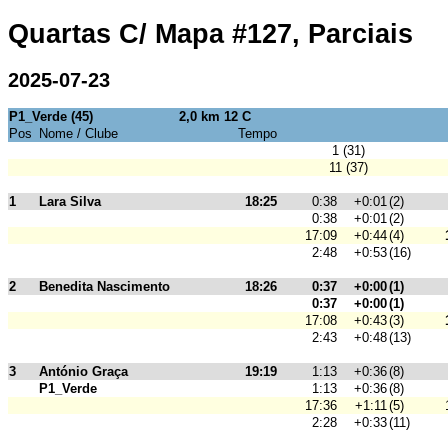
Quartas C/ Mapa #127, Parciais
2025-07-23
P1_Verde (45)
2,0 km 12 C
Pos
Nome / Clube
Tempo
1 (31)
11 (37)
1
Lara Silva
18:25
0:38
+0:01
(2)
0:38
+0:01
(2)
17:09
+0:44
(4)
2:48
+0:53
(16)
2
Benedita Nascimento
18:26
0:37
+0:00
(1)
0:37
+0:00
(1)
17:08
+0:43
(3)
2:43
+0:48
(13)
3
António Graça
19:19
1:13
+0:36
(8)
P1_Verde
1:13
+0:36
(8)
17:36
+1:11
(5)
2:28
+0:33
(11)