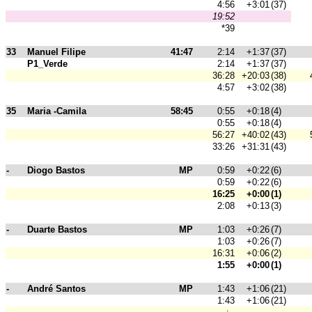
4:56
+3:01
(37)
19:52
*39
33
Manuel Filipe
41:47
2:14
+1:37
(37)
P1_Verde
2:14
+1:37
(37)
36:28
+20:03
(38)
4:57
+3:02
(38)
35
Maria -Camila
58:45
0:55
+0:18
(4)
0:55
+0:18
(4)
56:27
+40:02
(43)
33:26
+31:31
(43)
-
Diogo Bastos
MP
0:59
+0:22
(6)
0:59
+0:22
(6)
16:25
+0:00
(1)
2:08
+0:13
(3)
-
Duarte Bastos
MP
1:03
+0:26
(7)
1:03
+0:26
(7)
16:31
+0:06
(2)
1:55
+0:00
(1)
-
André Santos
MP
1:43
+1:06
(21)
1:43
+1:06
(21)