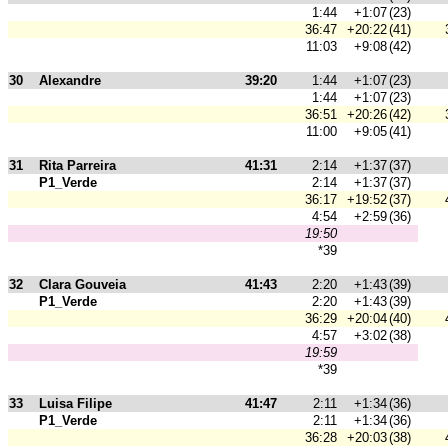
1:44
+1:07
(23)
36:47
+20:22
(41)
11:03
+9:08
(42)
30
Alexandre
39:20
1:44
+1:07
(23)
1:44
+1:07
(23)
36:51
+20:26
(42)
11:00
+9:05
(41)
31
Rita Parreira
41:31
2:14
+1:37
(37)
P1_Verde
2:14
+1:37
(37)
36:17
+19:52
(37)
4:54
+2:59
(36)
19:50
*39
32
Clara Gouveia
41:43
2:20
+1:43
(39)
P1_Verde
2:20
+1:43
(39)
36:29
+20:04
(40)
4:57
+3:02
(38)
19:59
*39
33
Luisa Filipe
41:47
2:11
+1:34
(36)
P1_Verde
2:11
+1:34
(36)
36:28
+20:03
(38)