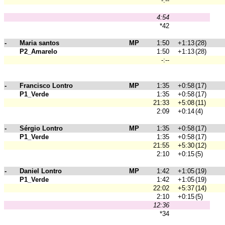
-:--
4:54
*42
-
Maria santos
MP
1:50
+1:13
(28)
P2_Amarelo
1:50
+1:13
(28)
-:--
-
Francisco Lontro
MP
1:35
+0:58
(17)
P1_Verde
1:35
+0:58
(17)
21:33
+5:08
(11)
2:09
+0:14
(4)
-
Sérgio Lontro
MP
1:35
+0:58
(17)
P1_Verde
1:35
+0:58
(17)
21:55
+5:30
(12)
2:10
+0:15
(5)
-
Daniel Lontro
MP
1:42
+1:05
(19)
P1_Verde
1:42
+1:05
(19)
22:02
+5:37
(14)
2:10
+0:15
(5)
12:36
*34