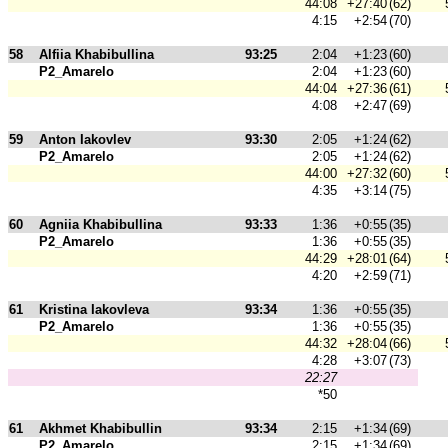
44:08
+27:40
(62)
4:15
+2:54
(70)
58
Alfiia Khabibullina
93:25
2:04
+1:23
(60)
P2_Amarelo
2:04
+1:23
(60)
44:04
+27:36
(61)
4:08
+2:47
(69)
59
Anton Iakovlev
93:30
2:05
+1:24
(62)
P2_Amarelo
2:05
+1:24
(62)
44:00
+27:32
(60)
4:35
+3:14
(75)
60
Agniia Khabibullina
93:33
1:36
+0:55
(35)
P2_Amarelo
1:36
+0:55
(35)
44:29
+28:01
(64)
4:20
+2:59
(71)
61
Kristina Iakovleva
93:34
1:36
+0:55
(35)
P2_Amarelo
1:36
+0:55
(35)
44:32
+28:04
(66)
4:28
+3:07
(73)
22:27
*50
61
Akhmet Khabibullin
93:34
2:15
+1:34
(69)
P2_Amarelo
2:15
+1:34
(69)