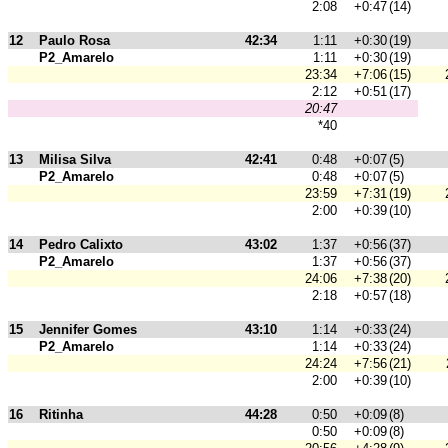
2:08
+0:47
(14)
12
Paulo Rosa
42:34
1:11
+0:30
(19)
P2_Amarelo
1:11
+0:30
(19)
23:34
+7:06
(15)
2:12
+0:51
(17)
20:47
*40
13
Milisa Silva
42:41
0:48
+0:07
(5)
P2_Amarelo
0:48
+0:07
(5)
23:59
+7:31
(19)
2:00
+0:39
(10)
14
Pedro Calixto
43:02
1:37
+0:56
(37)
P2_Amarelo
1:37
+0:56
(37)
24:06
+7:38
(20)
2:18
+0:57
(18)
15
Jennifer Gomes
43:10
1:14
+0:33
(24)
P2_Amarelo
1:14
+0:33
(24)
24:24
+7:56
(21)
2:00
+0:39
(10)
16
Ritinha
44:28
0:50
+0:09
(8)
0:50
+0:09
(8)