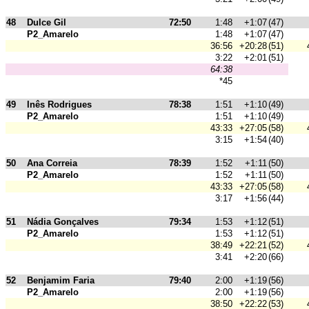
48
Dulce Gil
72:50
1:48
+1:07
(47)
P2_Amarelo
1:48
+1:07
(47)
36:56
+20:28
(51)
3:22
+2:01
(51)
64:38
*45
49
Inês Rodrigues
78:38
1:51
+1:10
(49)
P2_Amarelo
1:51
+1:10
(49)
43:33
+27:05
(58)
3:15
+1:54
(40)
50
Ana Correia
78:39
1:52
+1:11
(50)
P2_Amarelo
1:52
+1:11
(50)
43:33
+27:05
(58)
3:17
+1:56
(44)
51
Nádia Gonçalves
79:34
1:53
+1:12
(51)
P2_Amarelo
1:53
+1:12
(51)
38:49
+22:21
(52)
3:41
+2:20
(66)
52
Benjamim Faria
79:40
2:00
+1:19
(56)
P2_Amarelo
2:00
+1:19
(56)
38:50
+22:22
(53)