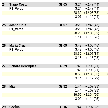
24
Tiago Costa
31:05
3:24
+2:47
(44)
P1_Verde
3:24
+2:47
(44)
28:30
+12:05
(33)
3:07
+1:12
(24)
25
Joana Cruz
31:07
3:20
+2:43
(43)
P1_Verde
3:20
+2:43
(43)
28:28
+12:03
(32)
3:11
+1:16
(26)
26
Maria Cruz
31:09
3:42
+3:05
(45)
P1_Verde
3:42
+3:05
(45)
28:32
+12:07
(34)
3:13
+1:18
(28)
27
Sandra Henriques
32:29
1:43
+1:06
(21)
1:43
+1:06
(21)
28:55
+12:30
(35)
3:14
+1:19
(29)
28
Mia
32:32
1:44
+1:07
(23)
1:44
+1:07
(23)
28:59
+12:34
(36)
3:09
+1:14
(25)
29
Cecília
39:16
1:44
+1:07
(23)