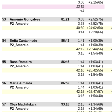
3:36
+2:15
(65)
13:52
*44
53
Arménio Gonçalves
81:21
3:33
+2:52
(75)
P2_Amarelo
3:33
+2:52
(75)
40:30
+24:02
(54)
3:41
+2:20
(66)
54
Sofia Cantanhede
86:43
1:41
+1:00
(39)
P2_Amarelo
1:41
+1:00
(39)
42:12
+25:44
(56)
3:15
+1:54
(40)
55
Rosa Romeiro
86:45
1:44
+1:03
(41)
P2_Amarelo
1:44
+1:03
(41)
42:10
+25:42
(55)
3:15
+1:54
(40)
56
Maria Almeida
86:52
1:44
+1:03
(41)
P2_Amarelo
1:44
+1:03
(41)
42:15
+25:47
(57)
3:15
+1:54
(40)
57
Olga Machilskaia
93:18
2:15
+1:34
(69)
P2_Amarelo
2:15
+1:34
(69)