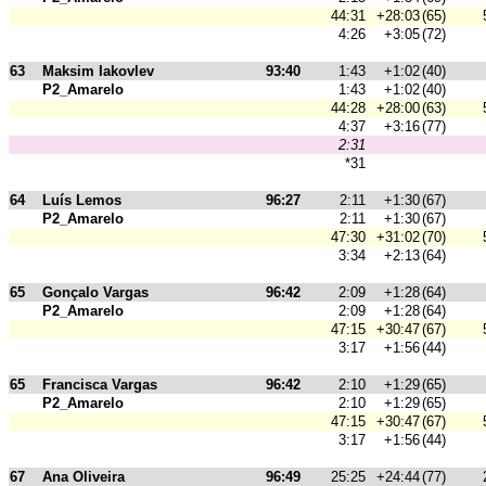
44:31
+28:03
(65)
4:26
+3:05
(72)
63
Maksim Iakovlev
93:40
1:43
+1:02
(40)
P2_Amarelo
1:43
+1:02
(40)
44:28
+28:00
(63)
4:37
+3:16
(77)
2:31
*31
64
Luís Lemos
96:27
2:11
+1:30
(67)
P2_Amarelo
2:11
+1:30
(67)
47:30
+31:02
(70)
3:34
+2:13
(64)
65
Gonçalo Vargas
96:42
2:09
+1:28
(64)
P2_Amarelo
2:09
+1:28
(64)
47:15
+30:47
(67)
3:17
+1:56
(44)
65
Francisca Vargas
96:42
2:10
+1:29
(65)
P2_Amarelo
2:10
+1:29
(65)
47:15
+30:47
(67)
3:17
+1:56
(44)
67
Ana Oliveira
96:49
25:25
+24:44
(77)