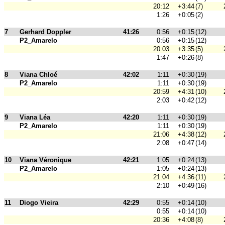
20:12
+3:44
(7)
1:26
+0:05
(2)
7
Gerhard Doppler
41:26
0:56
+0:15
(12)
P2_Amarelo
0:56
+0:15
(12)
20:03
+3:35
(5)
1:47
+0:26
(8)
8
Viana Chloé
42:02
1:11
+0:30
(19)
P2_Amarelo
1:11
+0:30
(19)
20:59
+4:31
(10)
2:03
+0:42
(12)
9
Viana Léa
42:20
1:11
+0:30
(19)
P2_Amarelo
1:11
+0:30
(19)
21:06
+4:38
(12)
2:08
+0:47
(14)
10
Viana Véronique
42:21
1:05
+0:24
(13)
P2_Amarelo
1:05
+0:24
(13)
21:04
+4:36
(11)
2:10
+0:49
(16)
11
Diogo Vieira
42:29
0:55
+0:14
(10)
0:55
+0:14
(10)
20:36
+4:08
(8)