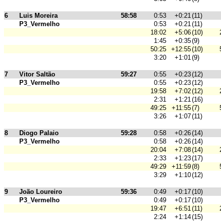
6
Luis Moreira
58:58
0:53
+0:21
(11)
P3_Vermelho
0:53
+0:21
(11)
18:02
+5:06
(10)
1:45
+0:35
(9)
50:25
+12:55
(10)
3:20
+1:01
(9)
7
Vitor Saltão
59:27
0:55
+0:23
(12)
P3_Vermelho
0:55
+0:23
(12)
19:58
+7:02
(12)
2:31
+1:21
(16)
49:25
+11:55
(7)
3:26
+1:07
(11)
8
Diogo Palaio
59:28
0:58
+0:26
(14)
P3_Vermelho
0:58
+0:26
(14)
20:04
+7:08
(14)
2:33
+1:23
(17)
49:29
+11:59
(8)
3:29
+1:10
(12)
9
João Loureiro
59:36
0:49
+0:17
(10)
P3_Vermelho
0:49
+0:17
(10)
19:47
+6:51
(11)
2:24
+1:14
(15)