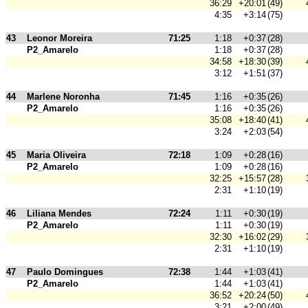
36:29
+20:01
(49)
4:35
+3:14
(75)
43
Leonor Moreira
71:25
1:18
+0:37
(28)
P2_Amarelo
1:18
+0:37
(28)
34:58
+18:30
(39)
3:12
+1:51
(37)
44
Marlene Noronha
71:45
1:16
+0:35
(26)
P2_Amarelo
1:16
+0:35
(26)
35:08
+18:40
(41)
3:24
+2:03
(54)
45
Maria Oliveira
72:18
1:09
+0:28
(16)
P2_Amarelo
1:09
+0:28
(16)
32:25
+15:57
(28)
2:31
+1:10
(19)
46
Liliana Mendes
72:24
1:11
+0:30
(19)
P2_Amarelo
1:11
+0:30
(19)
32:30
+16:02
(29)
2:31
+1:10
(19)
47
Paulo Domingues
72:38
1:44
+1:03
(41)
P2_Amarelo
1:44
+1:03
(41)
36:52
+20:24
(50)
3:21
+2:00
(49)