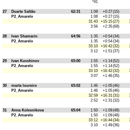
*41
27
Duarte Saltão
62:31
1:08
+0:27
(15)
P2_Amarelo
1:08
+0:27
(15)
31:43
+15:15
(27)
3:56
+2:35
(68)
28
Ivan Shamarin
64:56
1:35
+0:54
(34)
P2_Amarelo
1:35
+0:54
(34)
33:10
+16:42
(32)
3:12
+1:51
(37)
29
Ivan Kuvshinov
65:00
1:55
+1:14
(52)
P2_Amarelo
1:55
+1:14
(52)
33:10
+16:42
(32)
3:07
+1:46
(35)
30
marta loureiro
65:02
1:46
+1:05
(46)
P2_Amarelo
1:46
+1:05
(46)
32:59
+16:31
(31)
2:52
+1:31
(32)
31
Anna Kolesnikova
65:04
1:50
+1:09
(48)
P2_Amarelo
1:50
+1:09
(48)
33:12
+16:44
(34)
3:10
+1:49
(36)