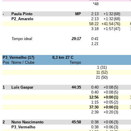
*48
-
Paula Pinto
MP
2:13
+1:32
(68)
P2_Amarelo
2:13
+1:32
(68)
58:22
+41:54
(76)
3:18
+1:57
(47)
Tempo ideal:
29:17
0:41
1:21
P3_Vermelho (17)
8,3 km 27 C
Pos
Nome / Clube
Tempo
1 (31)
11 (52)
21 (50)
1
Luís Gaspar
44:35
0:40
+0:08
(5)
0:40
+0:08
(5)
12:56
+0:00
(1)
1:15
+0:05
(2)
37:30
+0:00
(1)
2:39
+0:20
(3)
2
Nuno Nascimento
45:58
0:38
+0:06
(3)
P3_Vermelho
0:38
+0:06
(3)