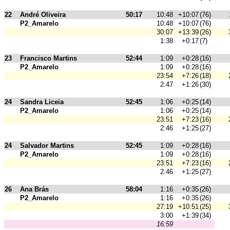
22
André Oliveira
50:17
10:48
+10:07
(76)
P2_Amarelo
10:48
+10:07
(76)
30:07
+13:39
(26)
1:38
+0:17
(7)
23
Francisco Martins
52:44
1:09
+0:28
(16)
P2_Amarelo
1:09
+0:28
(16)
23:54
+7:26
(18)
2:47
+1:26
(30)
24
Sandra Liceia
52:45
1:06
+0:25
(14)
P2_Amarelo
1:06
+0:25
(14)
23:51
+7:23
(16)
2:46
+1:25
(27)
24
Salvador Martins
52:45
1:09
+0:28
(16)
P2_Amarelo
1:09
+0:28
(16)
23:51
+7:23
(16)
2:46
+1:25
(27)
26
Ana Brás
58:04
1:16
+0:35
(26)
P2_Amarelo
1:16
+0:35
(26)
27:19
+10:51
(25)
3:00
+1:39
(34)
16:59