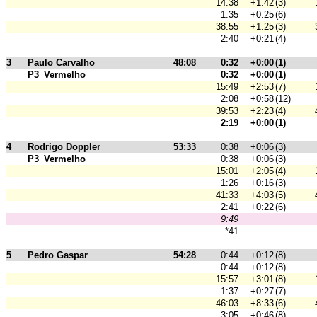
14:38
+1:42
(3)
1:35
+0:25
(6)
38:55
+1:25
(3)
2:40
+0:21
(4)
3
Paulo Carvalho
48:08
0:32
+0:00
(1)
P3_Vermelho
0:32
+0:00
(1)
15:49
+2:53
(7)
2:08
+0:58
(12)
39:53
+2:23
(4)
2:19
+0:00
(1)
4
Rodrigo Doppler
53:33
0:38
+0:06
(3)
P3_Vermelho
0:38
+0:06
(3)
15:01
+2:05
(4)
1:26
+0:16
(3)
41:33
+4:03
(5)
2:41
+0:22
(6)
9:49
*41
5
Pedro Gaspar
54:28
0:44
+0:12
(8)
0:44
+0:12
(8)
15:57
+3:01
(8)
1:37
+0:27
(7)
46:03
+8:33
(6)
3:05
+0:46
(8)