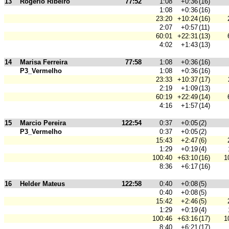
13
Rogério Ribeiro
77:52
1:08
+0:36
(16)
1:08
+0:36
(16)
23:20
+10:24
(16)
2:07
+0:57
(11)
60:01
+22:31
(13)
4:02
+1:43
(13)
14
Marisa Ferreira
77:58
1:08
+0:36
(16)
P3_Vermelho
1:08
+0:36
(16)
23:33
+10:37
(17)
2:19
+1:09
(13)
60:19
+22:49
(14)
4:16
+1:57
(14)
15
Marcio Pereira
122:54
0:37
+0:05
(2)
P3_Vermelho
0:37
+0:05
(2)
15:43
+2:47
(6)
1:29
+0:19
(4)
100:40
+63:10
(16)
1
8:36
+6:17
(16)
16
Helder Mateus
122:58
0:40
+0:08
(5)
0:40
+0:08
(5)
15:42
+2:46
(5)
1:29
+0:19
(4)
100:46
+63:16
(17)
1
8:40
+6:21
(17)