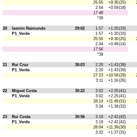
25:55
+9:30
(25)
2:54
+0:59
(18)
17:48
*39
20
Iasmin Raimundo
29:02
1:57
+1:20
(33)
P1_Verde
1:57
+1:20
(33)
25:55
+9:30
(25)
2:44
+0:49
(14)
17:56
*39
21
Rui Cruz
30:03
2:20
+1:43
(39)
P1_Verde
2:20
+1:43
(39)
27:23
+10:58
(29)
3:11
+1:16
(26)
22
Miguel Costa
30:22
3:02
+2:25
(41)
P1_Verde
3:02
+2:25
(41)
28:14
+11:49
(31)
3:34
+1:39
(32)
23
Rui Costa
30:56
3:19
+2:42
(42)
P1_Verde
3:19
+2:42
(42)
28:04
+11:39
(30)
3:32
+1:37
(31)