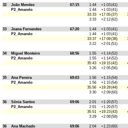
32
João Mendes
67:15
1:44
+1:03
(41)
P2_Amarelo
1:44
+1:03
(41)
33:33
+17:05
(37)
3:33
+2:12
(62)
33
Joana Fernandes
67:20
1:44
+1:03
(41)
P2_Amarelo
1:44
+1:03
(41)
33:37
+17:09
(38)
3:22
+2:01
(51)
34
Miguel Monteiro
68:56
1:55
+1:14
(52)
P2_Amarelo
1:55
+1:14
(52)
35:43
+19:15
(42)
3:26
+2:05
(56)
35
Ana Pereira
69:03
1:56
+1:15
(54)
P2_Amarelo
1:56
+1:15
(54)
35:56
+19:28
(44)
3:30
+2:09
(60)
36
Sónia Santos
69:06
2:01
+1:20
(57)
P2_Amarelo
2:01
+1:20
(57)
35:51
+19:23
(43)
3:29
+2:08
(58)
36
Ana Machado
69:06
2:04
+1:23
(60)