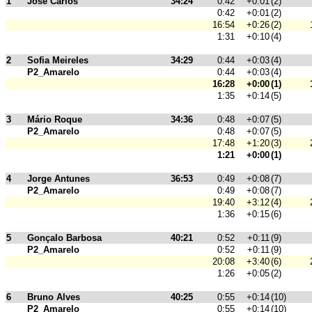
1
José Carlos
34:24
0:42
+0:01
(2)
0:42
+0:01
(2)
16:54
+0:26
(2)
1:31
+0:10
(4)
2
Sofia Meireles
34:29
0:44
+0:03
(4)
P2_Amarelo
0:44
+0:03
(4)
16:28
+0:00
(1)
1:35
+0:14
(5)
3
Mário Roque
34:36
0:48
+0:07
(5)
P2_Amarelo
0:48
+0:07
(5)
17:48
+1:20
(3)
1:21
+0:00
(1)
4
Jorge Antunes
36:53
0:49
+0:08
(7)
P2_Amarelo
0:49
+0:08
(7)
19:40
+3:12
(4)
1:36
+0:15
(6)
5
Gonçalo Barbosa
40:21
0:52
+0:11
(9)
P2_Amarelo
0:52
+0:11
(9)
20:08
+3:40
(6)
1:26
+0:05
(2)
6
Bruno Alves
40:25
0:55
+0:14
(10)
P2_Amarelo
0:55
+0:14
(10)