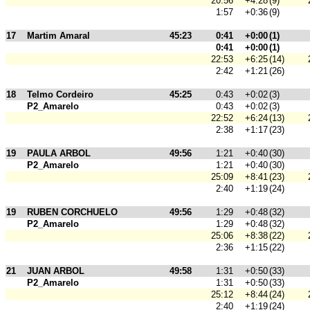
20:56
+4:28
(9)
1:57
+0:36
(9)
17
Martim Amaral
45:23
0:41
+0:00
(1)
0:41
+0:00
(1)
22:53
+6:25
(14)
2:42
+1:21
(26)
18
Telmo Cordeiro
45:25
0:43
+0:02
(3)
P2_Amarelo
0:43
+0:02
(3)
22:52
+6:24
(13)
2:38
+1:17
(23)
19
PAULA ARBOL
49:56
1:21
+0:40
(30)
P2_Amarelo
1:21
+0:40
(30)
25:09
+8:41
(23)
2:40
+1:19
(24)
19
RUBEN CORCHUELO
49:56
1:29
+0:48
(32)
P2_Amarelo
1:29
+0:48
(32)
25:06
+8:38
(22)
2:36
+1:15
(22)
21
JUAN ARBOL
49:58
1:31
+0:50
(33)
P2_Amarelo
1:31
+0:50
(33)
25:12
+8:44
(24)
2:40
+1:19
(24)