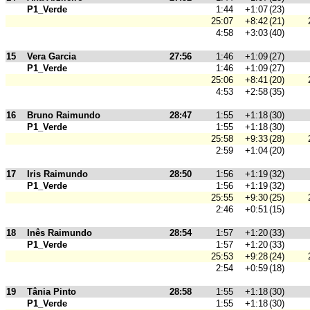
P1_Verde
1:44
+1:07
(23)
25:07
+8:42
(21)
4:58
+3:03
(40)
15
Vera Garcia
27:56
1:46
+1:09
(27)
P1_Verde
1:46
+1:09
(27)
25:06
+8:41
(20)
4:53
+2:58
(35)
16
Bruno Raimundo
28:47
1:55
+1:18
(30)
P1_Verde
1:55
+1:18
(30)
25:58
+9:33
(28)
2:59
+1:04
(20)
17
Iris Raimundo
28:50
1:56
+1:19
(32)
P1_Verde
1:56
+1:19
(32)
25:55
+9:30
(25)
2:46
+0:51
(15)
18
Inês Raimundo
28:54
1:57
+1:20
(33)
P1_Verde
1:57
+1:20
(33)
25:53
+9:28
(24)
2:54
+0:59
(18)
19
Tânia Pinto
28:58
1:55
+1:18
(30)
P1_Verde
1:55
+1:18
(30)