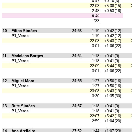
0:47
+0:10
(3)
22:03
+5:38
(15)
2:48
+0:53
(16)
6:49
*33
10
Filipa Simões
24:53
1:19
+0:42
(12)
P1_Verde
1:19
+0:42
(12)
22:08
+5:43
(17)
3:01
+1:06
(22)
11
Madalena Borges
24:54
1:18
+0:41
(9)
P1_Verde
1:18
+0:41
(9)
22:09
+5:44
(18)
3:01
+1:06
(22)
12
Miguel Mora
24:55
1:27
+0:50
(16)
P1_Verde
1:27
+0:50
(16)
23:08
+6:43
(19)
3:30
+1:35
(30)
13
Rute Simões
24:57
1:18
+0:41
(9)
P1_Verde
1:18
+0:41
(9)
22:07
+5:42
(16)
2:59
+1:04
(20)
14
Ana Arzileiro
27:52
1:44
+1:07
(23)