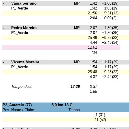
-
Vânia Serrano
MP
1:42
+1:05
(19)
P1_Verde
1:42
+1:05
(19)
21:56
+5:31
(13)
2:04
+0:09
(2)
-
Pedro Moreira
MP
2:07
+1:30
(35)
P1_Verde
2:07
+1:30
(35)
25:48
+9:23
(22)
4:44
+2:49
(34)
12:01
*34
-
Vicente Moreira
MP
1:54
+1:17
(29)
P1_Verde
1:54
+1:17
(29)
25:48
+9:23
(22)
4:37
+2:42
(33)
Tempo ideal:
13:36
0:37
1:55
P2_Amarelo (77)
5,0 km 18 C
Pos
Nome / Clube
Tempo
1 (31)
11 (52)