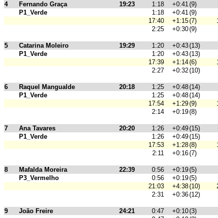
4
Fernando Graça
19:23
1:18
+0:41
(9)
P1_Verde
1:18
+0:41
(9)
17:40
+1:15
(7)
2:25
+0:30
(9)
5
Catarina Moleiro
19:29
1:20
+0:43
(13)
P1_Verde
1:20
+0:43
(13)
17:39
+1:14
(6)
2:27
+0:32
(10)
6
Raquel Mangualde
20:18
1:25
+0:48
(14)
P1_Verde
1:25
+0:48
(14)
17:54
+1:29
(9)
2:14
+0:19
(8)
7
Ana Tavares
20:20
1:26
+0:49
(15)
P1_Verde
1:26
+0:49
(15)
17:53
+1:28
(8)
2:11
+0:16
(7)
8
Mafalda Moreira
22:39
0:56
+0:19
(5)
P3_Vermelho
0:56
+0:19
(5)
21:03
+4:38
(10)
2:31
+0:36
(12)
9
João Freire
24:21
0:47
+0:10
(3)