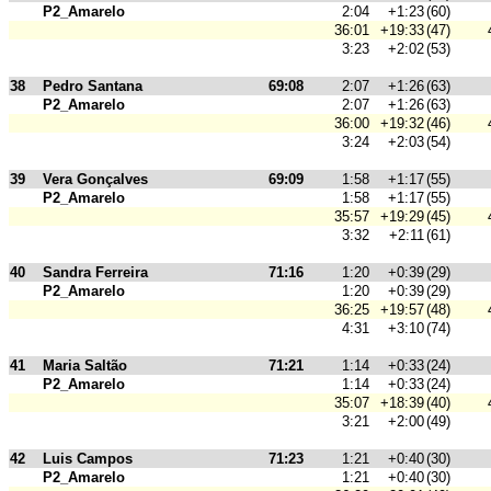
P2_Amarelo
2:04
+1:23
(60)
36:01
+19:33
(47)
3:23
+2:02
(53)
38
Pedro Santana
69:08
2:07
+1:26
(63)
P2_Amarelo
2:07
+1:26
(63)
36:00
+19:32
(46)
3:24
+2:03
(54)
39
Vera Gonçalves
69:09
1:58
+1:17
(55)
P2_Amarelo
1:58
+1:17
(55)
35:57
+19:29
(45)
3:32
+2:11
(61)
40
Sandra Ferreira
71:16
1:20
+0:39
(29)
P2_Amarelo
1:20
+0:39
(29)
36:25
+19:57
(48)
4:31
+3:10
(74)
41
Maria Saltão
71:21
1:14
+0:33
(24)
P2_Amarelo
1:14
+0:33
(24)
35:07
+18:39
(40)
3:21
+2:00
(49)
42
Luis Campos
71:23
1:21
+0:40
(30)
P2_Amarelo
1:21
+0:40
(30)