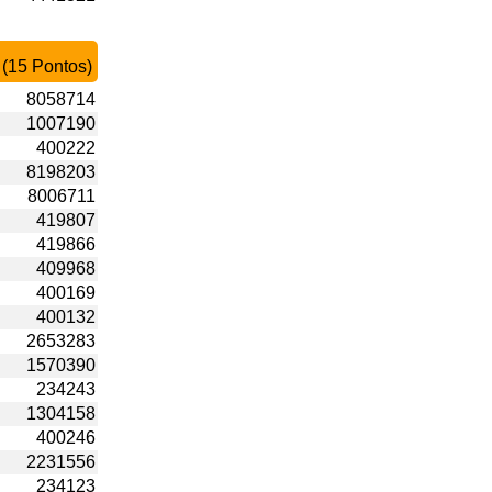
 (15 Pontos)
8058714
1007190
400222
8198203
8006711
419807
419866
409968
400169
400132
2653283
1570390
234243
1304158
400246
2231556
234123