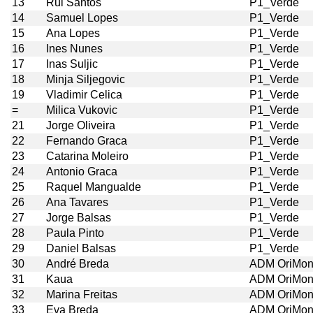
13
Rui Santos
P1_Verde
14
Samuel Lopes
P1_Verde
15
Ana Lopes
P1_Verde
16
Ines Nunes
P1_Verde
17
Inas Suljic
P1_Verde
18
Minja Siljegovic
P1_Verde
19
Vladimir Celica
P1_Verde
=
Milica Vukovic
P1_Verde
21
Jorge Oliveira
P1_Verde
22
Fernando Graca
P1_Verde
23
Catarina Moleiro
P1_Verde
24
Antonio Graca
P1_Verde
25
Raquel Mangualde
P1_Verde
26
Ana Tavares
P1_Verde
27
Jorge Balsas
P1_Verde
28
Paula Pinto
P1_Verde
29
Daniel Balsas
P1_Verde
30
André Breda
ADM OriMo
31
Kaua
ADM OriMo
32
Marina Freitas
ADM OriMo
33
Eva Breda
ADM OriMo