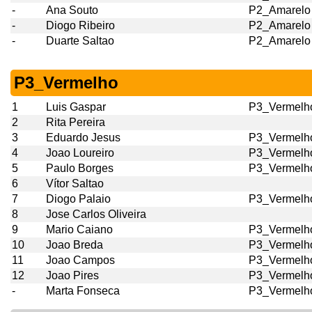
-
Ana Souto
P2_Amarelo
-
Diogo Ribeiro
P2_Amarelo
-
Duarte Saltao
P2_Amarelo
P3_Vermelho
1
Luis Gaspar
P3_Vermelh
2
Rita Pereira
3
Eduardo Jesus
P3_Vermelh
4
Joao Loureiro
P3_Vermelh
5
Paulo Borges
P3_Vermelh
6
Vítor Saltao
7
Diogo Palaio
P3_Vermelh
8
Jose Carlos Oliveira
9
Mario Caiano
P3_Vermelh
10
Joao Breda
P3_Vermelh
11
Joao Campos
P3_Vermelh
12
Joao Pires
P3_Vermelh
-
Marta Fonseca
P3_Vermelh