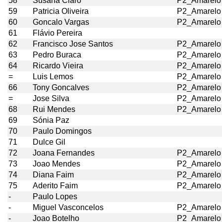
58
Susana Claro
P2_Amarelo
59
Patricia Oliveira
P2_Amarelo
60
Goncalo Vargas
P2_Amarelo
61
Flávio Pereira
62
Francisco Jose Santos
P2_Amarelo
63
Pedro Buraca
P2_Amarelo
64
Ricardo Vieira
P2_Amarelo
=
Luis Lemos
P2_Amarelo
66
Tony Goncalves
P2_Amarelo
=
Jose Silva
P2_Amarelo
68
Rui Mendes
P2_Amarelo
69
Sónia Paz
70
Paulo Domingos
71
Dulce Gil
72
Joana Fernandes
P2_Amarelo
73
Joao Mendes
P2_Amarelo
74
Diana Faim
P2_Amarelo
75
Aderito Faim
P2_Amarelo
-
Paulo Lopes
-
Miguel Vasconcelos
P2_Amarelo
-
Joao Botelho
P2_Amarelo