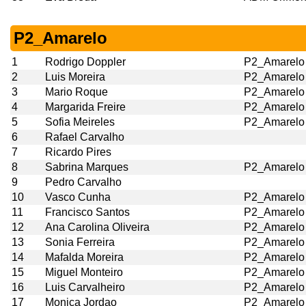
P2_Amarelo
1
Rodrigo Doppler
P2_Amarelo
2
Luis Moreira
P2_Amarelo
3
Mario Roque
P2_Amarelo
4
Margarida Freire
P2_Amarelo
5
Sofia Meireles
P2_Amarelo
6
Rafael Carvalho
7
Ricardo Pires
8
Sabrina Marques
P2_Amarelo
9
Pedro Carvalho
10
Vasco Cunha
P2_Amarelo
11
Francisco Santos
P2_Amarelo
12
Ana Carolina Oliveira
P2_Amarelo
13
Sonia Ferreira
P2_Amarelo
14
Mafalda Moreira
P2_Amarelo
15
Miguel Monteiro
P2_Amarelo
16
Luis Carvalheiro
P2_Amarelo
17
Monica Jordao
P2_Amarelo