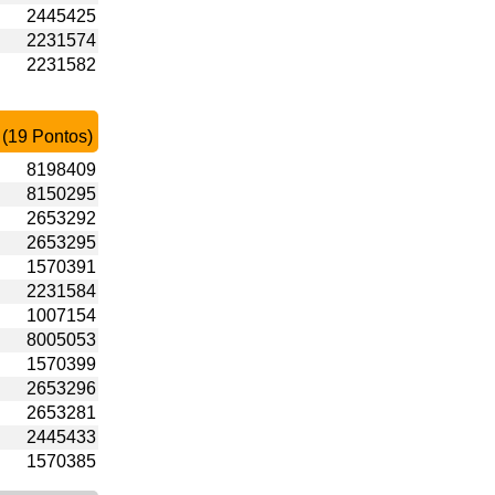
2445425
2231574
2231582
 (19 Pontos)
8198409
8150295
2653292
2653295
1570391
2231584
1007154
8005053
1570399
2653296
2653281
2445433
1570385