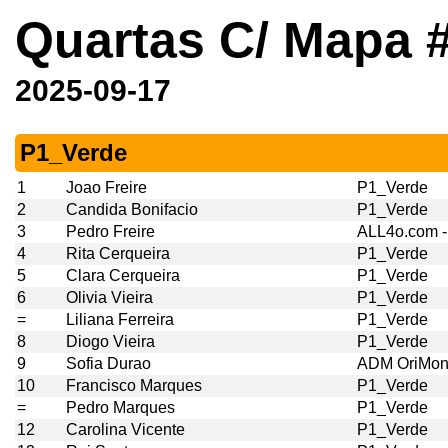
Quartas C/ Mapa 
2025-09-17
P1_Verde
1
Joao Freire
P1_Verde
2
Candida Bonifacio
P1_Verde
3
Pedro Freire
ALL4o.com 
4
Rita Cerqueira
P1_Verde
5
Clara Cerqueira
P1_Verde
6
Olivia Vieira
P1_Verde
=
Liliana Ferreira
P1_Verde
8
Diogo Vieira
P1_Verde
9
Sofia Durao
ADM OriMo
10
Francisco Marques
P1_Verde
=
Pedro Marques
P1_Verde
12
Carolina Vicente
P1_Verde