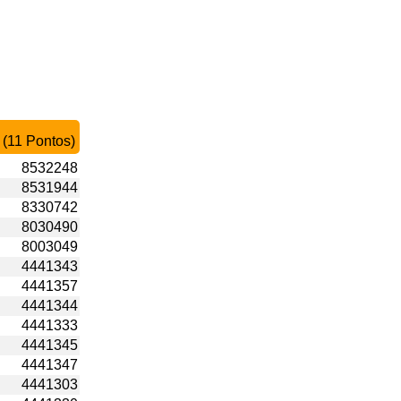
 (11 Pontos)
8532248
8531944
8330742
8030490
8003049
4441343
4441357
4441344
4441333
4441345
4441347
4441303