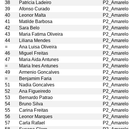
38
Patricia Ladeiro
P2_Amarelo
39
Afonso Curado
P2_Amarelo
40
Leonor Malta
P2_Amarelo
41
Matilde Barbosa
P2_Amarelo
42
Sara Belo
P2_Amarelo
43
Maria Fatima Oliveira
P2_Amarelo
44
Liliana Mendes
P2_Amarelo
=
Ana Luisa Oliveira
P2_Amarelo
46
Miguel Freitas
P2_Amarelo
47
Maria Aida Antunes
P2_Amarelo
=
Maria Ines Antunes
P2_Amarelo
49
Armenio Goncalves
P2_Amarelo
=
Benjamim Faria
P2_Amarelo
51
Nadia Goncalves
P2_Amarelo
52
Ana Figueiredo
P2_Amarelo
53
Bernardo Patrao
P2_Amarelo
54
Bruno Silva
P2_Amarelo
55
Carina Freitas
P2_Amarelo
56
Leonor Marques
P2_Amarelo
57
Carla Rafael
P2_Amarelo