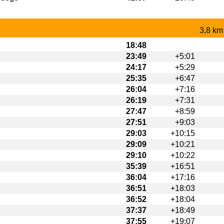
3,8 km
18:48
23:49
+5:01
24:17
+5:29
25:35
+6:47
26:04
+7:16
26:19
+7:31
27:47
+8:59
27:51
+9:03
29:03
+10:15
29:09
+10:21
29:10
+10:22
35:39
+16:51
36:04
+17:16
36:51
+18:03
36:52
+18:04
37:37
+18:49
37:55
+19:07