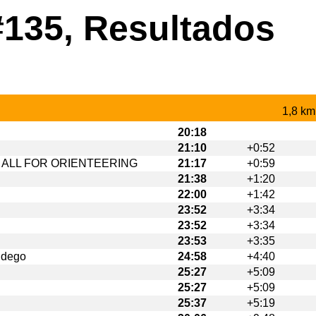
#135, Resultados
1,8 km
20:18
21:10
+0:52
- ALL FOR ORIENTEERING
21:17
+0:59
21:38
+1:20
22:00
+1:42
23:52
+3:34
23:52
+3:34
23:53
+3:35
ndego
24:58
+4:40
25:27
+5:09
25:27
+5:09
25:37
+5:19