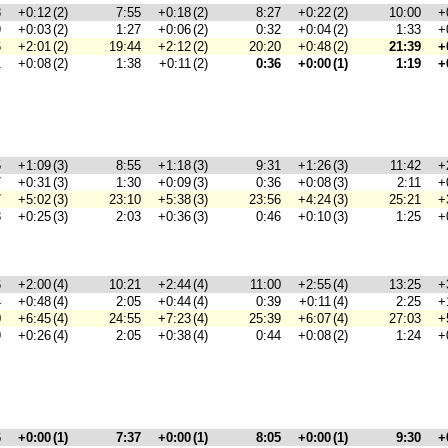
8
+0:12
(2)
7:55
+0:18
(2)
8:27
+0:22
(2)
10:00
+
9
+0:03
(2)
1:27
+0:06
(2)
0:32
+0:04
(2)
1:33
+
6
+2:01
(2)
19:44
+2:12
(2)
20:20
+0:48
(2)
21:39
+
1
+0:08
(2)
1:38
+0:11
(2)
0:36
+0:00
(1)
1:19
+
5
+1:09
(3)
8:55
+1:18
(3)
9:31
+1:26
(3)
11:42
+
7
+0:31
(3)
1:30
+0:09
(3)
0:36
+0:08
(3)
2:11
+
7
+5:02
(3)
23:10
+5:38
(3)
23:56
+4:24
(3)
25:21
+
8
+0:25
(3)
2:03
+0:36
(3)
0:46
+0:10
(3)
1:25
+
6
+2:00
(4)
10:21
+2:44
(4)
11:00
+2:55
(4)
13:25
+
4
+0:48
(4)
2:05
+0:44
(4)
0:39
+0:11
(4)
2:25
+
0
+6:45
(4)
24:55
+7:23
(4)
25:39
+6:07
(4)
27:03
+
9
+0:26
(4)
2:05
+0:38
(4)
0:44
+0:08
(2)
1:24
+
6
+0:00
(1)
7:37
+0:00
(1)
8:05
+0:00
(1)
9:30
+