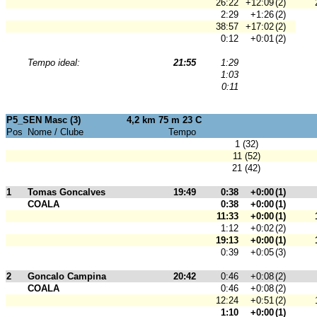
26:22
+12:09
(2)
2:29
+1:26
(2)
38:57
+17:02
(2)
0:12
+0:01
(2)
Tempo ideal:
21:55
1:29
1:03
0:11
P5_SEN Masc (3)
4,2 km 75 m 23 C
Pos
Nome / Clube
Tempo
1 (32)
11 (52)
21 (42)
1
Tomas Goncalves
19:49
0:38
+0:00
(1)
COALA
0:38
+0:00
(1)
11:33
+0:00
(1)
1:12
+0:02
(2)
19:13
+0:00
(1)
0:39
+0:05
(3)
2
Goncalo Campina
20:42
0:46
+0:08
(2)
COALA
0:46
+0:08
(2)
12:24
+0:51
(2)
1:10
+0:00
(1)