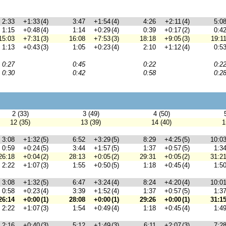
2:33
+1:33
(4)
3:47
+1:54
(4)
4:26
+2:11
(4)
5:0
1:15
+0:48
(4)
1:14
+0:29
(4)
0:39
+0:17
(2)
0:4
15:03
+7:31
(3)
16:08
+7:53
(3)
18:18
+9:05
(3)
19:1
1:13
+0:43
(3)
1:05
+0:23
(4)
2:10
+1:12
(4)
0:5
0:27
0:45
0:22
0:2
0:30
0:42
0:58
0:2
2 (33)
3 (49)
4 (50)
12 (35)
13 (39)
14 (40)
1
3:08
+1:32
(5)
6:52
+3:29
(5)
8:29
+4:25
(5)
10:0
0:59
+0:24
(5)
3:44
+1:57
(5)
1:37
+0:57
(5)
1:3
26:18
+0:04
(2)
28:13
+0:05
(2)
29:31
+0:05
(2)
31:2
2:22
+1:07
(3)
1:55
+0:50
(5)
1:18
+0:45
(4)
1:5
3:08
+1:32
(5)
6:47
+3:24
(4)
8:24
+4:20
(4)
10:0
0:58
+0:23
(4)
3:39
+1:52
(4)
1:37
+0:57
(5)
1:3
26:14
+0:00
(1)
28:08
+0:00
(1)
29:26
+0:00
(1)
31:1
2:22
+1:07
(3)
1:54
+0:49
(4)
1:18
+0:45
(4)
1:4
2:16
+0:40
(3)
5:12
+1:49
(3)
6:11
+2:07
(3)
7:2