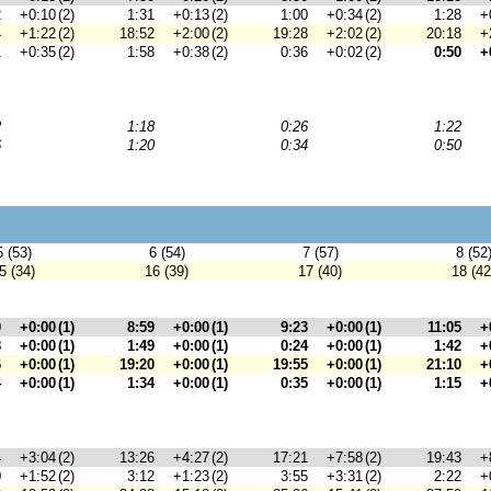
2
+0:10
(2)
1:31
+0:13
(2)
1:00
+0:34
(2)
1:28
+
4
+1:22
(2)
18:52
+2:00
(2)
19:28
+2:02
(2)
20:18
+
1
+0:35
(2)
1:58
+0:38
(2)
0:36
+0:02
(2)
0:50
+
2
1:18
0:26
1:22
6
1:20
0:34
0:50
5 (53)
6 (54)
7 (57)
8 (52
5 (34)
16 (39)
17 (40)
18 (42
0
+0:00
(1)
8:59
+0:00
(1)
9:23
+0:00
(1)
11:05
+
8
+0:00
(1)
1:49
+0:00
(1)
0:24
+0:00
(1)
1:42
+
6
+0:00
(1)
19:20
+0:00
(1)
19:55
+0:00
(1)
21:10
+
4
+0:00
(1)
1:34
+0:00
(1)
0:35
+0:00
(1)
1:15
+
4
+3:04
(2)
13:26
+4:27
(2)
17:21
+7:58
(2)
19:43
+
0
+1:52
(2)
3:12
+1:23
(2)
3:55
+3:31
(2)
2:22
+