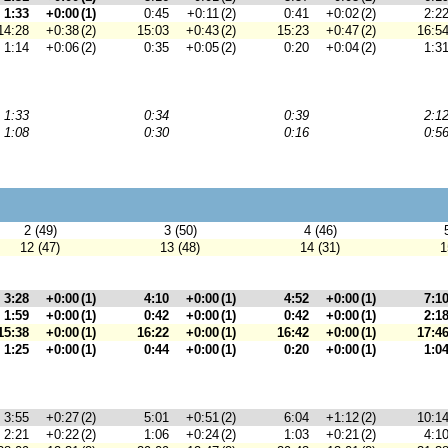
1:33
+0:00
(1)
0:45
+0:11
(2)
0:41
+0:02
(2)
2:2
14:28
+0:38
(2)
15:03
+0:43
(2)
15:23
+0:47
(2)
16:5
1:14
+0:06
(2)
0:35
+0:05
(2)
0:20
+0:04
(2)
1:3
1:33
0:34
0:39
2:1
1:08
0:30
0:16
0:5
2 (49)
3 (50)
4 (46)
12 (47)
13 (48)
14 (31)
1
3:28
+0:00
(1)
4:10
+0:00
(1)
4:52
+0:00
(1)
7:1
1:59
+0:00
(1)
0:42
+0:00
(1)
0:42
+0:00
(1)
2:1
15:38
+0:00
(1)
16:22
+0:00
(1)
16:42
+0:00
(1)
17:4
1:25
+0:00
(1)
0:44
+0:00
(1)
0:20
+0:00
(1)
1:0
3:55
+0:27
(2)
5:01
+0:51
(2)
6:04
+1:12
(2)
10:1
2:21
+0:22
(2)
1:06
+0:24
(2)
1:03
+0:21
(2)
4:1