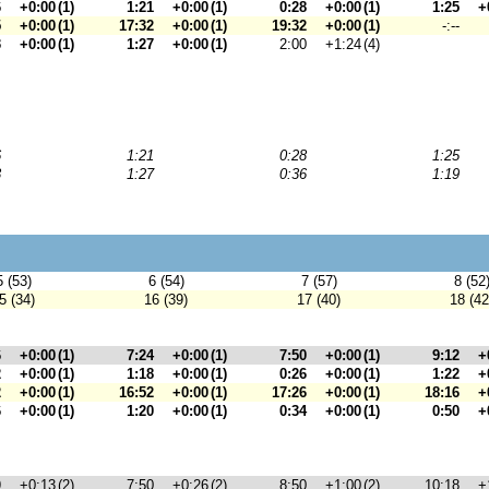
6
+0:00
(1)
1:21
+0:00
(1)
0:28
+0:00
(1)
1:25
+
5
+0:00
(1)
17:32
+0:00
(1)
19:32
+0:00
(1)
-:--
3
+0:00
(1)
1:27
+0:00
(1)
2:00
+1:24
(4)
6
1:21
0:28
1:25
3
1:27
0:36
1:19
5 (53)
6 (54)
7 (57)
8 (52
5 (34)
16 (39)
17 (40)
18 (42
6
+0:00
(1)
7:24
+0:00
(1)
7:50
+0:00
(1)
9:12
+
2
+0:00
(1)
1:18
+0:00
(1)
0:26
+0:00
(1)
1:22
+
2
+0:00
(1)
16:52
+0:00
(1)
17:26
+0:00
(1)
18:16
+
6
+0:00
(1)
1:20
+0:00
(1)
0:34
+0:00
(1)
0:50
+
9
+0:13
(2)
7:50
+0:26
(2)
8:50
+1:00
(2)
10:18
+