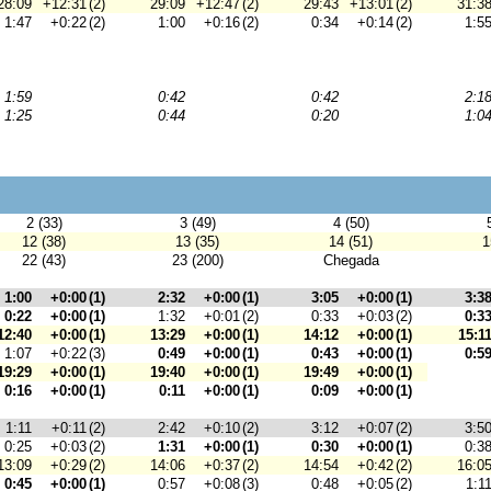
28:09
+12:31
(2)
29:09
+12:47
(2)
29:43
+13:01
(2)
31:3
1:47
+0:22
(2)
1:00
+0:16
(2)
0:34
+0:14
(2)
1:5
1:59
0:42
0:42
2:1
1:25
0:44
0:20
1:0
2 (33)
3 (49)
4 (50)
12 (38)
13 (35)
14 (51)
1
22 (43)
23 (200)
Chegada
1:00
+0:00
(1)
2:32
+0:00
(1)
3:05
+0:00
(1)
3:3
0:22
+0:00
(1)
1:32
+0:01
(2)
0:33
+0:03
(2)
0:3
12:40
+0:00
(1)
13:29
+0:00
(1)
14:12
+0:00
(1)
15:1
1:07
+0:22
(3)
0:49
+0:00
(1)
0:43
+0:00
(1)
0:5
19:29
+0:00
(1)
19:40
+0:00
(1)
19:49
+0:00
(1)
0:16
+0:00
(1)
0:11
+0:00
(1)
0:09
+0:00
(1)
1:11
+0:11
(2)
2:42
+0:10
(2)
3:12
+0:07
(2)
3:5
0:25
+0:03
(2)
1:31
+0:00
(1)
0:30
+0:00
(1)
0:3
13:09
+0:29
(2)
14:06
+0:37
(2)
14:54
+0:42
(2)
16:0
0:45
+0:00
(1)
0:57
+0:08
(3)
0:48
+0:05
(2)
1:1