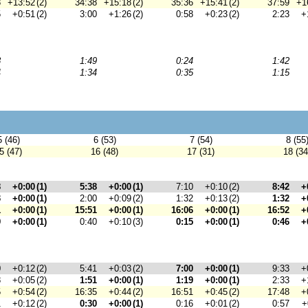
8
+13:52
(2)
34:38
+15:18
(2)
35:36
+15:41
(2)
37:59
+1
5
+0:51
(2)
3:00
+1:26
(2)
0:58
+0:23
(2)
2:23
+
8
1:49
0:24
1:42
4
1:34
0:35
1:15
5 (46)
6 (53)
7 (54)
8 (55
5 (47)
16 (48)
17 (31)
18 (34
8
+0:00
(1)
5:38
+0:00
(1)
7:10
+0:10
(2)
8:42
+
3
+0:00
(1)
2:00
+0:09
(2)
1:32
+0:13
(2)
1:32
+
1
+0:00
(1)
15:51
+0:00
(1)
16:06
+0:00
(1)
16:52
+
9
+0:00
(1)
0:40
+0:10
(3)
0:15
+0:00
(1)
0:46
+
0
+0:12
(2)
5:41
+0:03
(2)
7:00
+0:00
(1)
9:33
+
8
+0:05
(2)
1:51
+0:00
(1)
1:19
+0:00
(1)
2:33
+
5
+0:54
(2)
16:35
+0:44
(2)
16:51
+0:45
(2)
17:48
+
1
+0:12
(2)
0:30
+0:00
(1)
0:16
+0:01
(2)
0:57
+