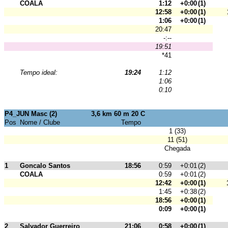
COALA
1:12
+0:00
(1)
12:58
+0:00
(1)
1:06
+0:00
(1)
20:47
-:--
19:51
*41
Tempo ideal:
19:24
1:12
1:06
0:10
P4_JUN Masc (2)
3,6 km 60 m 20 C
Pos
Nome / Clube
Tempo
1 (33)
11 (51)
Chegada
1
Goncalo Santos
18:56
0:59
+0:01
(2)
COALA
0:59
+0:01
(2)
12:42
+0:00
(1)
1:45
+0:38
(2)
18:56
+0:00
(1)
0:09
+0:00
(1)
2
Salvador Guerreiro
21:06
0:58
+0:00
(1)