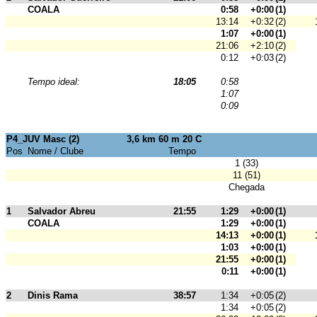
COALA
0:58
+0:00
(1)
13:14
+0:32
(2)
1:07
+0:00
(1)
21:06
+2:10
(2)
0:12
+0:03
(2)
Tempo ideal:
18:05
0:58
1:07
0:09
P4_JUV Masc (2)
3,6 km 60 m 20 C
Pos
Nome / Clube
Tempo
1 (33)
11 (51)
Chegada
1
Salvador Abreu
21:55
1:29
+0:00
(1)
COALA
1:29
+0:00
(1)
14:13
+0:00
(1)
1:03
+0:00
(1)
21:55
+0:00
(1)
0:11
+0:00
(1)
2
Dinis Rama
38:57
1:34
+0:05
(2)
1:34
+0:05
(2)