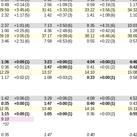
0:49
+0:14
(3)
2:56
+1:09
(3)
0:59
+0:19
(3)
1:1
29:59
+3:45
(4)
31:41
+3:33
(3)
33:22
+3:56
(3)
34:3
2:32
+1:17
(5)
1:42
+0:37
(3)
1:41
+1:08
(6)
1:1
2:37
+1:01
(4)
7:13
+3:50
(6)
8:35
+4:31
(6)
10:0
1:00
+0:25
(6)
4:36
+2:49
(6)
1:22
+0:42
(4)
1:2
29:19
+3:05
(3)
37:17
+9:09
(4)
38:12
+8:46
(4)
39:0
3:46
+2:31
(6)
7:58
+6:53
(6)
0:55
+0:22
(3)
0:5
1:36
+0:00
(1)
3:23
+0:00
(1)
4:04
+0:00
(1)
4:4
0:36
+0:01
(2)
1:47
+0:00
(1)
0:41
+0:01
(2)
0:4
12:29
13:37
14:10
15:0
1:17
+0:02
(2)
1:08
+0:03
(2)
0:33
+0:00
(1)
0:5
1:42
+0:06
(2)
3:29
+0:06
(2)
4:09
+0:05
(2)
4:5
0:35
+0:00
(1)
1:47
+0:00
(1)
0:40
+0:00
(1)
0:4
12:35
13:40
14:16
15:1
1:15
+0:00
(1)
1:05
+0:00
(1)
0:36
+0:03
(2)
0:5
9:10
*37
0:35
1:47
0:40
0:4