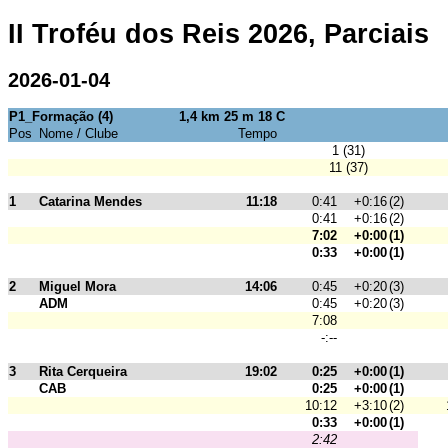
II Troféu dos Reis 2026, Parciais
2026-01-04
P1_Formação (4)
1,4 km 25 m 18 C
Pos
Nome / Clube
Tempo
1 (31)
11 (37)
1
Catarina Mendes
11:18
0:41
+0:16
(2)
0:41
+0:16
(2)
7:02
+0:00
(1)
0:33
+0:00
(1)
2
Miguel Mora
14:06
0:45
+0:20
(3)
ADM
0:45
+0:20
(3)
7:08
-:--
3
Rita Cerqueira
19:02
0:25
+0:00
(1)
CAB
0:25
+0:00
(1)
10:12
+3:10
(2)
0:33
+0:00
(1)
2:42