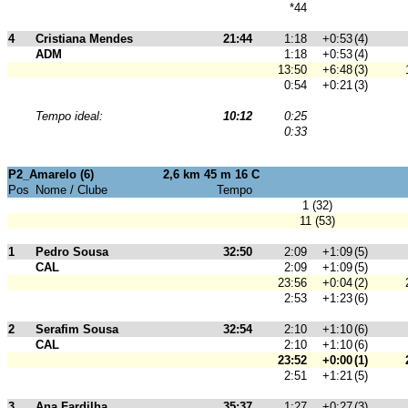
*44
4
Cristiana Mendes
21:44
1:18
+0:53
(4)
ADM
1:18
+0:53
(4)
13:50
+6:48
(3)
0:54
+0:21
(3)
Tempo ideal:
10:12
0:25
0:33
P2_Amarelo (6)
2,6 km 45 m 16 C
Pos
Nome / Clube
Tempo
1 (32)
11 (53)
1
Pedro Sousa
32:50
2:09
+1:09
(5)
CAL
2:09
+1:09
(5)
23:56
+0:04
(2)
2:53
+1:23
(6)
2
Serafim Sousa
32:54
2:10
+1:10
(6)
CAL
2:10
+1:10
(6)
23:52
+0:00
(1)
2:51
+1:21
(5)
3
Ana Fardilha
35:37
1:27
+0:27
(3)