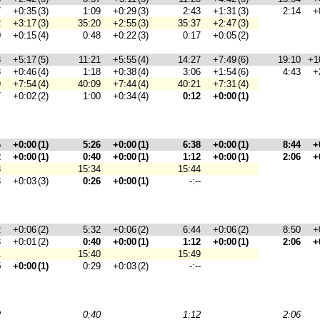
7
+0:35
(3)
1:09
+0:29
(3)
2:43
+1:31
(3)
2:14
+
2
+3:17
(3)
35:20
+2:55
(3)
35:37
+2:47
(3)
0
+0:15
(4)
0:48
+0:22
(3)
0:17
+0:05
(2)
3
+5:17
(5)
11:21
+5:55
(4)
14:27
+7:49
(6)
19:10
+1
8
+0:46
(4)
1:18
+0:38
(4)
3:06
+1:54
(6)
4:43
+
9
+7:54
(4)
40:09
+7:44
(4)
40:21
+7:31
(4)
7
+0:02
(2)
1:00
+0:34
(4)
0:12
+0:00
(1)
6
+0:00
(1)
5:26
+0:00
(1)
6:38
+0:00
(1)
8:44
+
2
+0:00
(1)
0:40
+0:00
(1)
1:12
+0:00
(1)
2:06
+
8
15:34
15:44
8
+0:03
(3)
0:26
+0:00
(1)
-:--
2
+0:06
(2)
5:32
+0:06
(2)
6:44
+0:06
(2)
8:50
+
3
+0:01
(2)
0:40
+0:00
(1)
1:12
+0:00
(1)
2:06
+
1
15:40
15:49
5
+0:00
(1)
0:29
+0:03
(2)
-:--
2
0:40
1:12
2:06