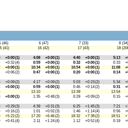
5 (46)
6 (47)
7 (33)
8 (34
5 (41)
16 (42)
17 (43)
18 (20
9
+0:00
(1)
4:08
+0:00
(1)
4:40
+0:00
(1)
5:13
+
4
+0:32
(4)
0:59
+0:00
(1)
0:32
+0:00
(1)
0:33
+
7
+0:00
(1)
10:34
+0:00
(1)
10:54
+0:00
(1)
11:08
+
4
+0:06
(2)
0:47
+0:00
(1)
0:20
+0:00
(1)
0:14
+
8
+0:09
(2)
4:17
+0:09
(2)
5:03
+0:23
(2)
5:34
+
2
+0:00
(1)
0:59
+0:00
(1)
0:46
+0:14
(2)
0:31
+
5
13:10
13:39
13:54
8
+0:00
(1)
1:35
+0:48
(3)
0:29
+0:09
(2)
0:15
+
8
+0:29
(3)
4:39
+0:31
(3)
6:25
+1:45
(3)
7:21
+
8
+0:16
(2)
1:01
+0:02
(3)
1:46
+1:14
(4)
0:56
+
9
+5:22
(2)
17:20
+6:46
(2)
18:32
+7:38
(2)
18:51
+
9
+0:41
(4)
2:11
+1:24
(4)
1:12
+0:52
(4)
0:19
+