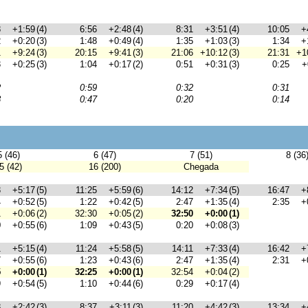
8
+1:59
(4)
6:56
+2:48
(4)
8:31
+3:51
(4)
10:05
+
2
+0:20
(3)
1:48
+0:49
(4)
1:35
+1:03
(3)
1:34
+
1
+9:24
(3)
20:15
+9:41
(3)
21:06
+10:12
(3)
21:31
+1
3
+0:25
(3)
1:04
+0:17
(2)
0:51
+0:31
(3)
0:25
+
2
0:59
0:32
0:31
8
0:47
0:20
0:14
5 (46)
6 (47)
7 (51)
8 (36
5 (42)
16 (200)
Chegada
3
+5:17
(5)
11:25
+5:59
(6)
14:12
+7:34
(5)
16:47
+
4
+0:52
(5)
1:22
+0:42
(5)
2:47
+1:35
(4)
2:35
+
1
+0:06
(2)
32:30
+0:05
(2)
32:50
+0:00
(1)
0
+0:55
(6)
1:09
+0:43
(5)
0:20
+0:08
(3)
1
+5:15
(4)
11:24
+5:58
(5)
14:11
+7:33
(4)
16:42
+
7
+0:55
(6)
1:23
+0:43
(6)
2:47
+1:35
(4)
2:31
+
5
+0:00
(1)
32:25
+0:00
(1)
32:54
+0:04
(2)
9
+0:54
(5)
1:10
+0:44
(6)
0:29
+0:17
(4)
8
+2:42
(3)
8:37
+3:11
(3)
11:20
+4:42
(3)
13:34
+