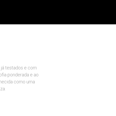
 já testados e com
ofia ponderada e ao
nhecida como uma
za.