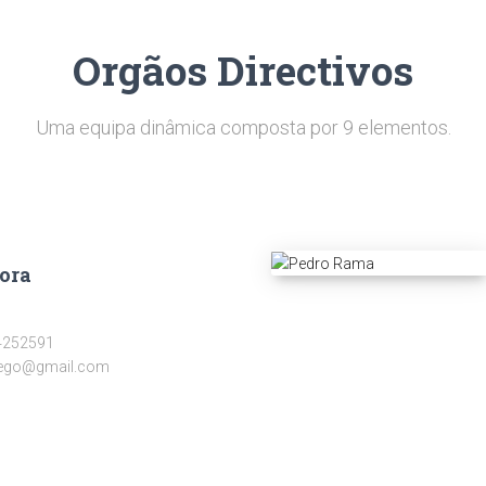
Orgãos Directivos
Uma equipa dinâmica composta por 9 elementos.
ora
14252591
ego@gmail.com