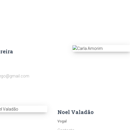
reira
ego@gmail.com
Noel Valadão
Vogal