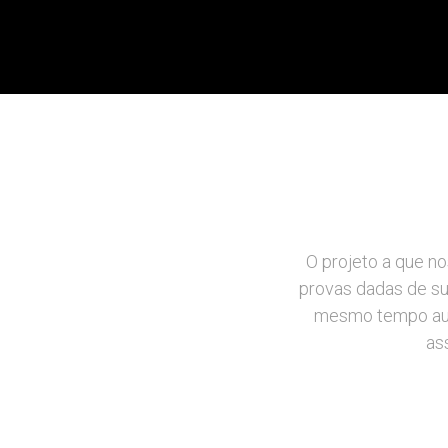
O projeto a que n
provas dadas de su
mesmo tempo aud
as