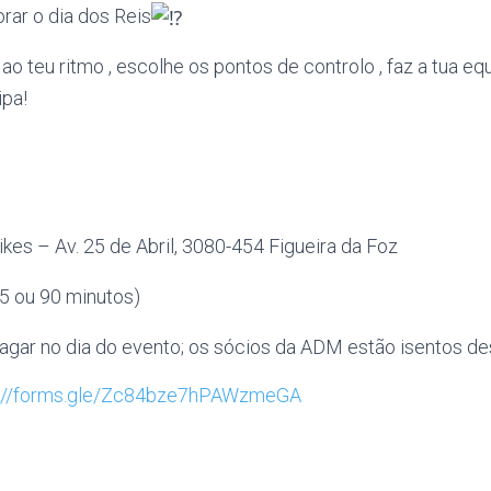
r o dia dos Reis
ao teu ritmo , escolhe os pontos de controlo , faz a tua eq
ipa!
kes – Av. 25 de Abril, 3080-454 Figueira da Foz
45 ou 90 minutos)
pagar no dia do evento; os sócios da ADM estão isentos d
s://forms.gle/Zc84bze7hPAWzmeGA